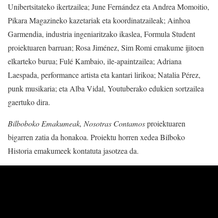
Unibertsitateko ikertzailea; June Fernández eta Andrea Momoitio,
Pikara Magazineko kazetariak eta koordinatzaileak; Ainhoa
Garmendia, industria ingeniaritzako ikaslea, Formula Student
proiektuaren barruan; Rosa Jiménez, Sim Romi emakume ijitoen
elkarteko burua; Fulé Kambaio, ile-apaintzailea; Adriana
Laespada, performance artista eta kantari lirikoa; Natalia Pérez,
punk musikaria; eta Alba Vidal, Youtuberako edukien sortzailea
gaertuko dira.
Bilboboko Emakumeak, Nosotras Contamos
proiektuaren
bigarren zatia da honakoa. Proiektu horren xedea Bilboko
Historia emakumeek kontatuta jasotzea da.