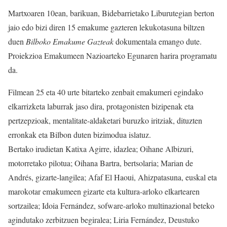
Martxoaren 10ean, barikuan, Bidebarrietako Liburutegian berton
jaio edo bizi diren 15 emakume gazteren lekukotasuna biltzen
duen
Bilboko Emakume Gazteak
dokumentala emango dute.
Proiekzioa Emakumeen Nazioarteko Egunaren harira programatu
da.
Filmean 25 eta 40 urte bitarteko zenbait emakumeri egindako
elkarrizketa laburrak jaso dira, protagonisten bizipenak eta
pertzepzioak, mentalitate-aldaketari buruzko iritziak, dituzten
erronkak eta Bilbon duten bizimodua islatuz.
Bertako irudietan Katixa Agirre, idazlea; Oihane Albizuri,
motorretako pilotua; Oihana Bartra, bertsolaria; Marian de
Andrés, gizarte-langilea; Afaf El Haoui, Ahizpatasuna, euskal eta
marokotar emakumeen gizarte eta kultura-arloko elkartearen
sortzailea; Idoia Fernández, sofware-arloko multinazional beteko
agindutako zerbitzuen begiralea; Liria Fernández, Deustuko