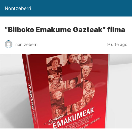
Nontzeberri
“Bilboko Emakume Gazteak” filma
nontzeberri
9 urte ago