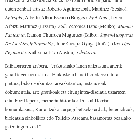
duten zenbait artista: Roberto Aguirrezabala Martínez (Sestao),
Entropía
; Alberto Albor Escaño (Burgos),
End Zone
; Javier
Arbizu Martínez (Lizarra),
Still
; Verónica Bapé (Mejiko),
Mamu /
Fantasma
; Ramón Churruca Muguruza (Bilbo),
Super-Autopistas
De La (Des)Información
; June Crespo Oyaga (Iruña),
Day Time
Regime
eta Katharina Fitz (Austria),
Chatarra.
Bilbaoarteren arabera, “erakutsitako lanen aniztasuna arterik
garaikideenaren isla da. Erakusketa handi honek eskultura,
pintura, bideo-sorkuntza, argazkilaritza, instalazioak,
dokumentala, arte grafikoak eta ehungintza-diseinua uztartzen
ditu, birziklapena, memoria historikoa Euskal Herrian,
komunikazioa, Karrantzako aurpegi beltzeko ardiak, bideojokoak,
biolentzia sinbolikoa edo Txileko Atacama basamortua bezalako
gaien ingurukoak”.