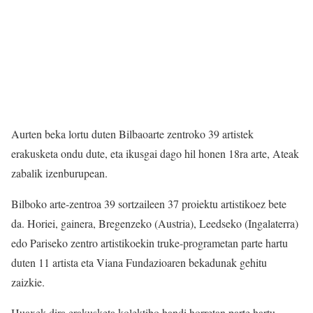
Aurten beka lortu duten Bilbaoarte zentroko 39 artistek
erakusketa ondu dute, eta ikusgai dago hil honen 18ra arte, Ateak
zabalik izenburupean.
Bilboko arte-zentroa 39 sortzaileen 37 proiektu artistikoez bete
da. Horiei, gainera, Bregenzeko (Austria), Leedseko (Ingalaterra)
edo Pariseko zentro artistikoekin truke-programetan parte hartu
duten 11 artista eta Viana Fundazioaren bekadunak gehitu
zaizkie.
Huaxek dira erakusketa kolektibo handi horretan parte hartu