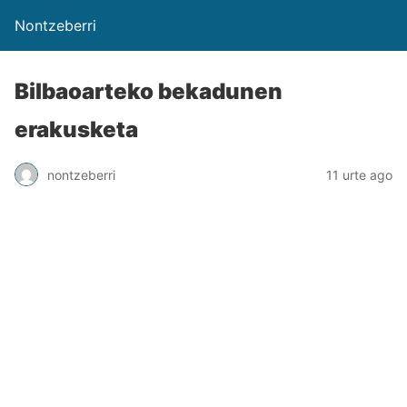
Nontzeberri
Bilbaoarteko bekadunen
erakusketa
nontzeberri
11 urte ago