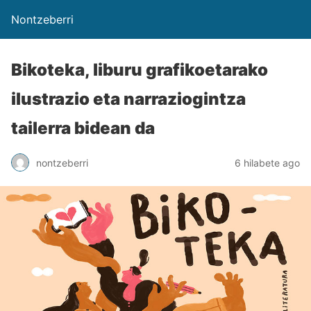
Nontzeberri
Bikoteka, liburu grafikoetarako
ilustrazio eta narraziogintza
tailerra bidean da
nontzeberri
6 hilabete ago