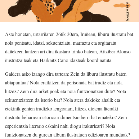
Aste honetan, urtarrilaren 26tik 30era, Iruñean, liburu ilustratu bat
nola pentsatu, idatzi, sekuentziatu, marraztu eta argitaratu
daitekeen lantzen ari dira ikastaro trinko batean, Aitziber Alonso
ilustratzaileak eta Harkaitz Cano idazleak koordinatuta.
Galdera asko izango dira tartean: Zein da liburu ilustratu baten
abiapuntua? Nola eraikitzen da pertsonaia bat irudiz eta nola
hitzez? Zein dira arketipoak eta nola funtzionatzen dute? Nola
sekuentziatzen da istorio bat? Nola atera dakioke ahalik eta
etekinik gehien irudizko lengoaiari, hitzek diotena literalki
ilustratu beharrean istorioari dimentsio berri bat emateko? Zein
esperientzia literario eskaini nahi diogu irakurleari? Nola
funtzionatzen du gurean album ilustratuen edizioaren munduak?