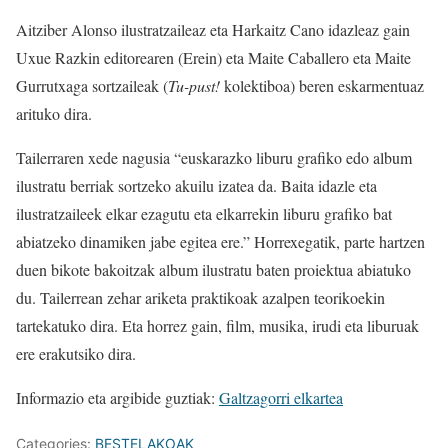
Aitziber Alonso ilustratzaileaz eta Harkaitz Cano idazleaz gain
Uxue Razkin editorearen (Erein) eta Maite Caballero eta Maite
Gurrutxaga sortzaileak (
Tu-pust!
kolektiboa) beren eskarmentuaz
arituko dira.
Tailerraren xede nagusia “euskarazko liburu grafiko edo album
ilustratu berriak sortzeko akuilu izatea da. Baita idazle eta
ilustratzaileek elkar ezagutu eta elkarrekin liburu grafiko bat
abiatzeko dinamiken jabe egitea ere.” Horrexegatik, parte hartzen
duen bikote bakoitzak album ilustratu baten proiektua abiatuko
du. Tailerrean zehar ariketa praktikoak azalpen teorikoekin
tartekatuko dira. Eta horrez gain, film, musika, irudi eta liburuak
ere erakutsiko dira.
Informazio eta argibide guztiak:
Galtzagorri elkartea
Categories:
BESTELAKOAK