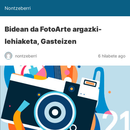
Nontzeberri
Bidean da FotoArte argazki-
lehiaketa, Gasteizen
nontzeberri
6 hilabete ago