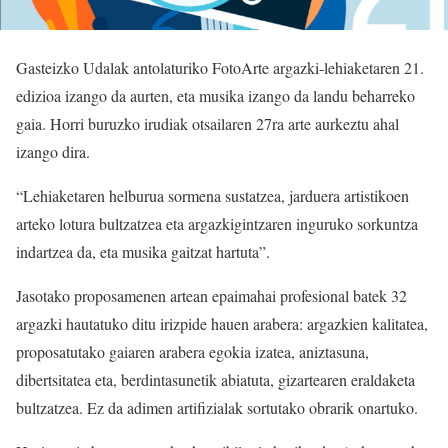
Gasteizko Udalak antolaturiko FotoArte argazki-lehiaketaren 21.
edizioa izango da aurten, eta musika izango da landu beharreko
gaia. Horri buruzko irudiak otsailaren 27ra arte aurkeztu ahal
izango dira.
“Lehiaketaren helburua sormena sustatzea, jarduera artistikoen
arteko lotura bultzatzea eta argazkigintzaren inguruko sorkuntza
indartzea da, eta musika gaitzat hartuta”.
Jasotako proposamenen artean epaimahai profesional batek 32
argazki hautatuko ditu irizpide hauen arabera: argazkien kalitatea,
proposatutako gaiaren arabera egokia izatea, aniztasuna,
dibertsitatea eta, berdintasunetik abiatuta, gizartearen eraldaketa
bultzatzea. Ez da adimen artifizialak sortutako obrarik onartuko.