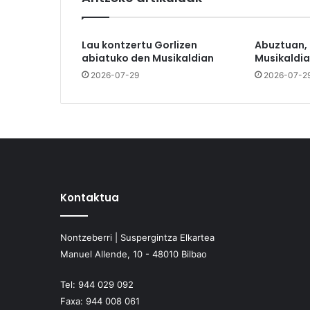
Lau kontzertu Gorlizen
Abuztuan,
abiatuko den Musikaldian
Musikaldia
2026-07-29
2026-07-2
Kontaktua
Nontzeberri | Suspergintza Elkartea
Manuel Allende, 10 - 48010 Bilbao
Tel:
944 029 092
Faxa:
944 008 061