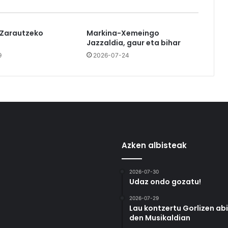
 Zarautzeko
Markina-Xemeingo
Jazzaldia, gaur eta bihar
9
2026-07-24
Azken albisteak
2026-07-30
Udaz ondo gozatu!
2026-07-29
Lau kontzertu Gorlizen ab
den Musikaldian