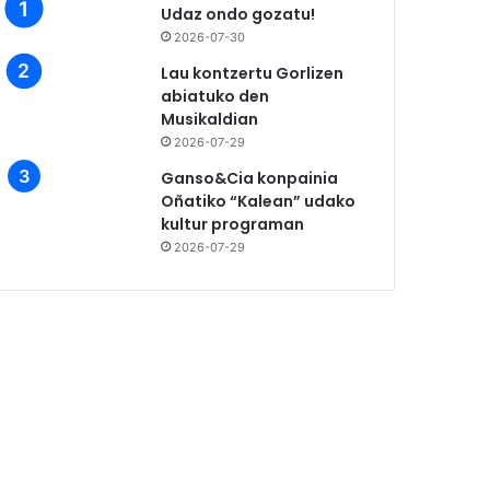
Udaz ondo gozatu!
2026-07-30
Lau kontzertu Gorlizen
abiatuko den
Musikaldian
2026-07-29
Ganso&Cia konpainia
Oñatiko “Kalean” udako
kultur programan
2026-07-29