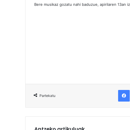
Bere musikaz gozatu nahi baduzue, apirilaren 13an i
F
Partekatu
Antzeko artikuluak