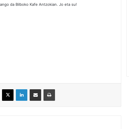
zango da Bilboko Kafe Antzokian. Jo eta su!
acebook
X
LinkedIn
Partekatu e-posta bidez
Inprimatu