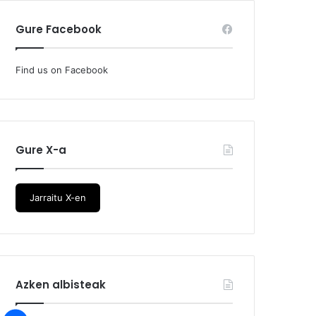
Gure Facebook
Find us on Facebook
Gure X-a
Jarraitu X-en
Azken albisteak