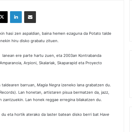
X
LinkedIn
Partekatu e-posta bidez
in hasi zen aspaldian, baina hemen ezaguna da Potato talde
nekin hiru disko grabatu zituen.
a
lanean ere parte hartu zuen, eta 2003an Kontrabanda
 Amparanoia, Arpioni, Skalariak, Skaparapid eta Proyecto
 taldearen barruan,
Magia Negra
izeneko lana grabatzen du.
 Records). Lan honetan, artistaren pisua bermatzen da, jazz,
n zantzuekin. Lan honek reggae erregina bilakatzen du.
du eta hortik aterako da laster batean disko berri bat
Have