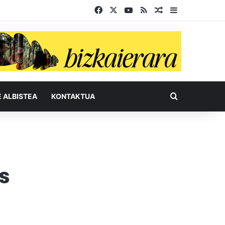
Facebook
X
YouTube
RSS
Ausazko artikul
Sidebar
Bilatu honel
E ALBISTEA
KONTAKTUA
s