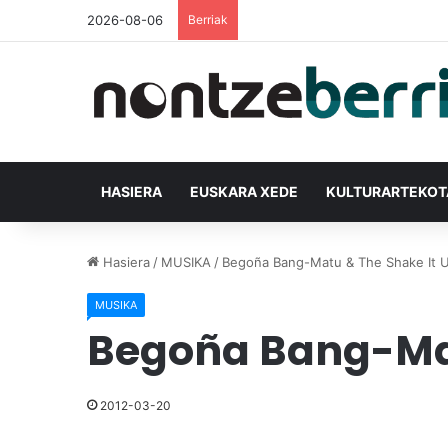
2026-08-06
Berriak
HASIERA
EUSKARA XEDE
KULTURARTEKO
Hasiera
/
MUSIKA
/
Begoña Bang-Matu & The Shake It U
MUSIKA
Begoña Bang-Mat
2012-03-20