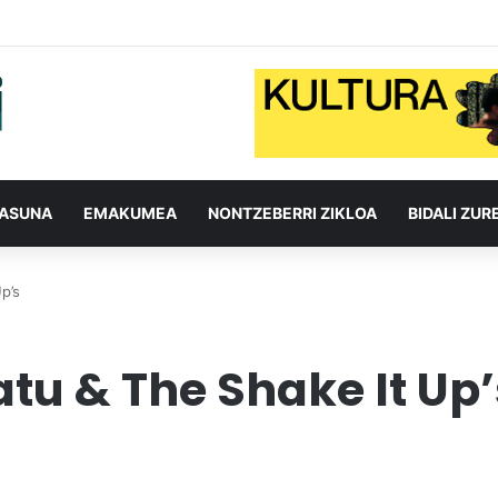
TASUNA
EMAKUMEA
NONTZEBERRI ZIKLOA
BIDALI ZUR
p’s
u & The Shake It Up’