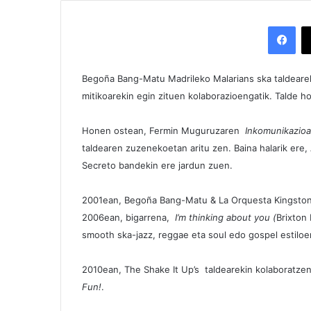
Facebook
Begoña Bang-Matu Madrileko Malarians ska taldearek
mitikoarekin egin zituen kolaborazioengatik. Talde ho
Honen ostean, Fermin Muguruzaren
Inkomunikazio
taldearen zuzenekoetan aritu zen. Baina halarik ere,
Secreto bandekin ere jardun zuen.
2001ean, Begoña Bang-Matu & La Orquesta Kingston
2006ean, bigarrena,
I’m thinking about you (
Brixton
smooth ska-jazz, reggae eta soul edo gospel estiloe
2010ean, The Shake It Up’s taldearekin kolaboratzen 
Fun!
.