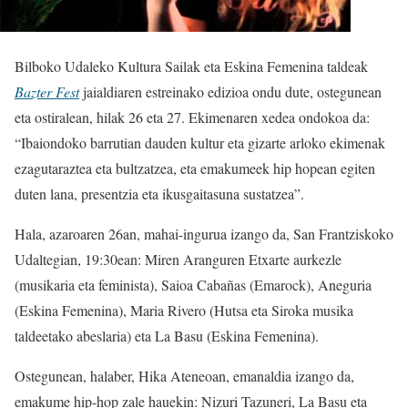
Bilboko Udaleko Kultura Sailak eta Eskina Femenina taldeak
Bazter Fest
jaialdiaren estreinako edizioa ondu dute, ostegunean
eta ostiralean, hilak 26 eta 27. Ekimenaren xedea ondokoa da:
“Ibaiondoko barrutian dauden kultur eta gizarte arloko ekimenak
ezagutaraztea eta bultzatzea, eta emakumeek hip hopean egiten
duten lana, presentzia eta ikusgaitasuna sustatzea”.
Hala, azaroaren 26an, mahai-ingurua izango da, San Frantziskoko
Udaltegian, 19:30ean: Miren Aranguren Etxarte aurkezle
(musikaria eta feminista), Saioa Cabañas (Emarock), Aneguria
(Eskina Femenina), Maria Rivero (Hutsa eta Siroka musika
taldeetako abeslaria) eta La Basu (Eskina Femenina).
Ostegunean, halaber, Hika Ateneoan, emanaldia izango da,
emakume hip-hop zale hauekin: Nizuri Tazuneri, La Basu eta