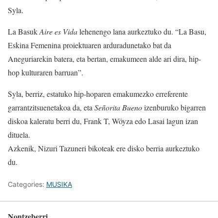
Syla.
La Basuk
Aire es Vida
lehenengo lana aurkeztuko du. “La Basu,
Eskina Femenina proiektuaren arduradunetako bat da
Aneguriarekin batera, eta bertan, emakumeen alde ari dira, hip-
hop kulturaren barruan”.
Syla, berriz, estatuko hip-hoparen emakumezko erreferente
garrantzitsuenetakoa da, eta
Señorita Bueno
izenburuko bigarren
diskoa kaleratu berri du, Frank T, Wöyza edo Lasai lagun izan
dituela.
Azkenik, Nizuri Tazuneri bikoteak ere disko berria aurkeztuko
du.
Categories:
MUSIKA
Nontzeberri