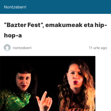
Nontzeberri
“Bazter Fest”, emakumeak eta hip-
hop-a
nontzeberri
11 urte ago