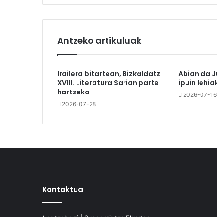
Antzeko artikuluak
Irailera bitartean, BizkaIdatz
Abian da J
XVIII. Literatura Sarian parte
ipuin lehia
hartzeko
2026-07-16
2026-07-28
Kontaktua