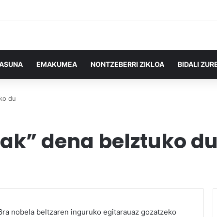
TASUNA
EMAKUMEA
NONTZEBERRI ZIKLOA
BIDALI ZUR
uko du
zak” dena belztuko d
6ra nobela beltzaren inguruko egitarauaz gozatzeko