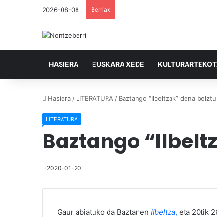
2026-08-08
Berriak
HASIERA
EUSKARA XEDE
KULTURARTEKO
Hasiera
/
LITERATURA
/
Baztango “Ilbeltzak” dena belzt
LITERATURA
Baztango “Ilbelt
2020-01-20
Gaur abiatuko da Baztanen
Ilbeltza
,
eta 20tik 2