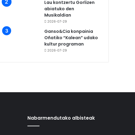
Lau kontzertu Gorlizen
abiatuko den
Musikaldian
2026-07-29
Ganso&Cia konpainia
Oñatiko “Kalean” udako
kultur programan
2026-07-29
Nabarmendutako albisteak