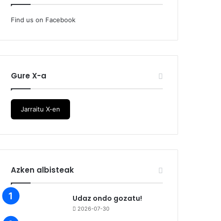
Find us on Facebook
Gure X-a
Jarraitu X-en
Azken albisteak
Udaz ondo gozatu!
2026-07-30