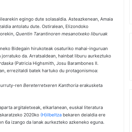
ailearekin egingo dute solasaldia. Asteazkenean, Amaia
aldia antolatu dute. Ostiralean, Elizondoko
sorekin,
Quentin Tarantinoren mesanotxeko liburuak
Eneko Bidegain hirukoteak osaturiko mahai-inguruan
 jorratuko da. Arratsaldean, hainbat liburu aurkeztuko
rdaska
(Patricia Highsmith, Josu Barambones II.
6an, errezitaldi batek hartuko du protagonismoa:
 Durruty-ren
Bereterretxeren Kanthoria
erakusketa
parta argitaletxeak, elkarlanean, euskal literatura
euskaratzeko 2020ko
(H)ilbeltza
bekaren deialdia ere
ren 6a izango da lanak aurkezteko azkeneko eguna.