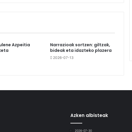
ulene Azpeitia
Narrazioak sortzen: giltzak,
keta
bideak eta idazteko plazera
2026-07-13
Azken albisteak
2026-07-30