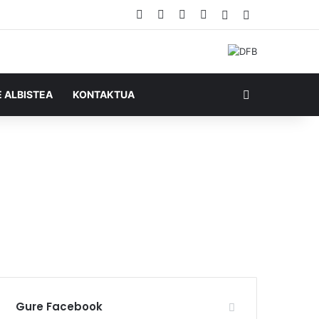
Facebook
X
YouTube
RSS
Ausazko artikul
Sidebar
Bilatu honela
E ALBISTEA
KONTAKTUA
u
Gure Facebook