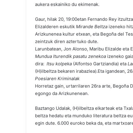
aukera eskainiko du ekimenak.
Gaur, hilak 20, 19:00etan Fernando Rey itzultz
Elizalderen eskutik
Mirande Beltza
izeneko hitz
Arizkunenea kultur etxean, eta Begoña del Te
zeintzuk diren aztertuko dute.
Larunbatean, Jon Alonso, Maribu Elizalde eta 
Mundua Iturendik pasatu zenekoa
izeneko gaia
dira:
Itsu kolpeka
(Alfontso Gartziandia) eta
La
(H)ilbeltza bekaren irabazlea).Eta igandean, 2
Poesiaren Kriminalak
Horretaz gain, urtarrilaren 26ra arte, Begoña
egongo da Arizkunenean.
Baztango Udalak, (H)ilbeltza elkarteak eta Txala
beltza hedatu eta munduko literatura beltza 
egin dute. 6.000 euroko beka da, eta martxoa