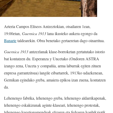
Arteria Campos Elíseos Antzeztokian, otsailaren 1ean,
19:00etan,
Guernica 1913
lana ikusteko aukera egongo da
Banarte
taldearekin. Obra benetako gertaeretan dago oinarritua.
Guernica 1913
antzezlanak klase-borroketan gertatutako istorio
bat kontatzen du. Esperanza y Uncetako (Ondoren ASTRA
izango zena, Unceta y compañía, arma laburrak egiten zituen
enpresa garrantzitsua) langile eibartarrek, 1913ko udazkenean,
Gernikan egindako greba, amaiera epikoa izan zuena, kontatzen
da.
Lehenengo fabrika, lehenengo greba, lehenengo aldarrikapenak,
lehenengo eskakizunak aginte-klaseari, lehenengo protestak,
lehenengo kuestionamenduak elizaren eta fedearen konbikziotik