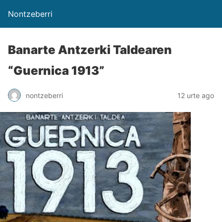
Nontzeberri
Banarte Antzerki Taldearen
“Guernica 1913”
nontzeberri
12 urte ago