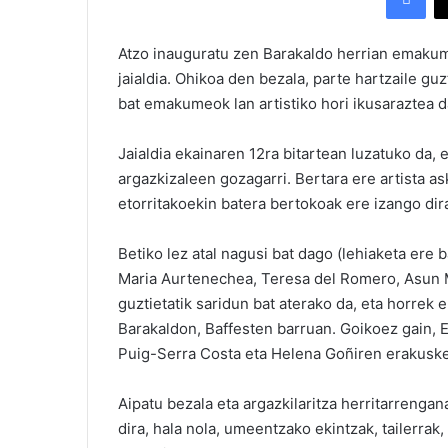
Atzo inauguratu zen Barakaldo herrian emaku
jaialdia. Ohikoa den bezala, parte hartzaile gu
bat emakumeok lan artistiko hori ikusaraztea d
Jaialdia ekainaren 12ra bitartean luzatuko da, 
argazkizaleen gozagarri. Bertara ere artista ask
etorritakoekin batera bertokoak ere izango dira
Betiko lez atal nagusi bat dago (lehiaketa ere
Maria Aurtenechea, Teresa del Romero, Asun Ma
guztietatik saridun bat aterako da, eta horrek 
Barakaldon, Baffesten barruan. Goikoez gain, Es
Puig-Serra Costa eta Helena Goñiren erakusket
Aipatu bezala eta argazkilaritza herritarrenga
dira, hala nola, umeentzako ekintzak, tailerrak,