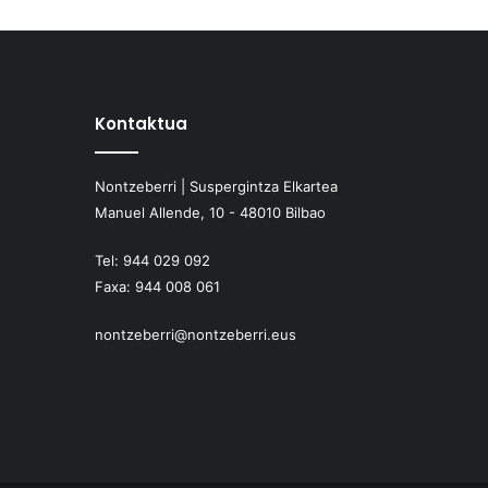
Kontaktua
Nontzeberri | Suspergintza Elkartea
Manuel Allende, 10 - 48010 Bilbao
Tel:
944 029 092
Faxa:
944 008 061
nontzeberri@nontzeberri.eus