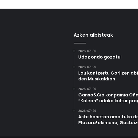
Azken albisteak
2026-07-30
Udaz ondo gozatu!
2026-07-29
Lau kontzertu Gorlizen ab
den Musikaldian
2026-07-29
Ganso&Cia konpainia Oña
“Kalean” udako kultur pr
2026-07-29
Aste honetan amaituko da
Plazara! ekimena, Gastei