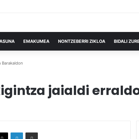
TASUNA
EMAKUMEA
NONTZEBERRI ZIKLOA
BIDALI ZUR
ia Barakaldon
igintza jaialdi erral
X
LinkedIn
Partekatu e-posta bidez