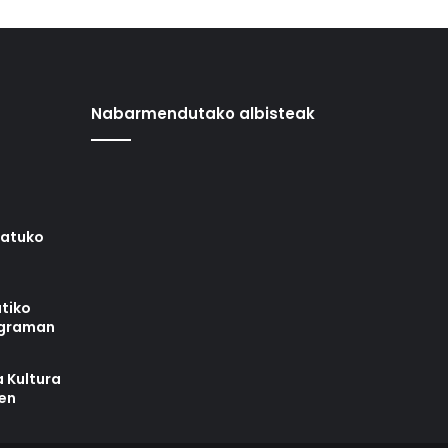
Nabarmendutako albisteak
iatuko
tiko
ograman
 Kultura
zen