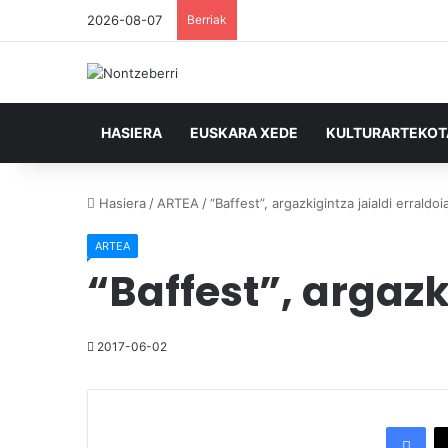
2026-08-07
Berriak
HASIERA
EUSKARA XEDE
KULTURARTEKO
Hasiera
/
ARTEA
/
“Baffest”, argazkigintza jaialdi erraldo
ARTEA
“Baffest”, argazk
2017-06-02
Facebook