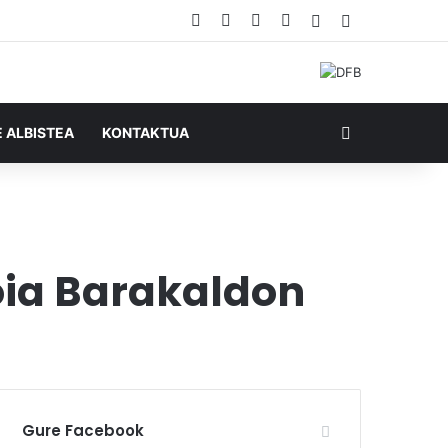
Facebook
X
YouTube
RSS
Ausazko artikul
Sidebar
Bilatu honela
E ALBISTEA
KONTAKTUA
doia Barakaldon
Gure Facebook