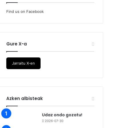
Find us on Facebook
Gure X-a
Jarraitu X-en
Azken albisteak
Udaz ondo gozatu!
2026-07-30