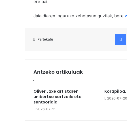
ere bai.
Jaialdiaren inguruko xehetasun guztiak, bere
Fac
Partekatu
Antzeko artikuluak
Oliver Laxe artistaren
Korapiloa,
unibertso sortzaile eta
2026-07-2
sentsoriala
2026-07-21