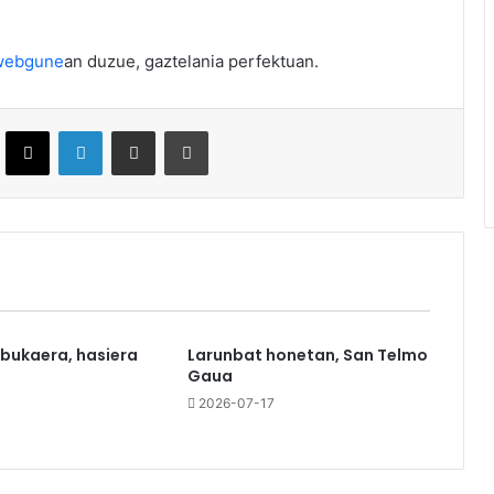
webgune
an duzue, gaztelania perfektuan.
ebook
X
LinkedIn
Partekatu e-posta bidez
Inprimatu
 bukaera, hasiera
Larunbat honetan, San Telmo
Gaua
0
2026-07-17