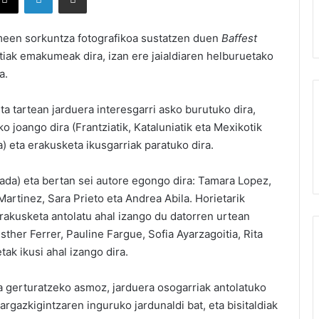
meen sorkuntza fotografikoa sustatzen duen
Baffest
ztiak emakumeak dira, izan ere jaialdiaren helburuetako
a.
eta tartean jarduera interesgarri asko burutuko dira,
o joango dira (Frantziatik, Kataluniatik eta Mexikotik
) eta erakusketa ikusgarriak paratuko dira.
 bada) eta bertan sei autore egongo dira: Tamara Lopez,
rtinez, Sara Prieto eta Andrea Abila. Horietarik
erakusketa antolatu ahal izango du datorren urtean
ther Ferrer, Pauline Fargue, Sofia Ayarzagoitia, Rita
ak ikusi ahal izango dira.
na gerturatzeko asmoz, jarduera osogarriak antolatuko
 argazkigintzaren inguruko jardunaldi bat, eta bisitaldiak