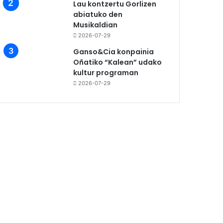
Lau kontzertu Gorlizen
abiatuko den
Musikaldian
2026-07-29
Ganso&Cia konpainia
Oñatiko “Kalean” udako
kultur programan
2026-07-29