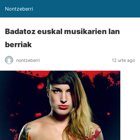
Nontzeberri
Badatoz euskal musikarien lan
berriak
nontzeberri
12 urte ago