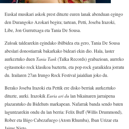
Euskal musikari askok prest dituzte euren lanak abenduan egingo
den Durangoko Azokari begira; tartean, Petti, Joseba Irazoki,
Libe, Jon Gurrutxaga eta Tania De Sousa.
Zuloak taldearekin egindako ibilbidea eta gero, Tania De Sousa
abeslari donostiarrak bakarkako bideari ekin dio. Hala, laster
aurkeztuko duen
Tania Tank
(Talka Records) grabazioan, aurreko
egitasmoko rock klasikoa baztertu, eta pop-rock garaikidea jorratu
du. Irailaren 27an Irungo Rock Festival jaialdian joko du.
Berako Joseba Irazoki eta Pettik ere disko berriak aurkeztuko
dituzte, aurki. Irazokik
Euria ari du
lan bikainaren jarraipena
plazaratuko du Bidehuts markapean. Nafarrak banda sendo baten
laguntzarekin ondu du lan berria: Felix Buff (Willis Drummond),
Rober eta Iñigo Cabezafuego (Atom Rhumba), Iban Urizar eta
Jaime Nieto.