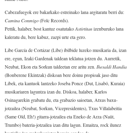
Cabezafuegok ere bakarkako estreinako lana argitaratu berri du:
Camina Conmigo
(Folc Records).
Pettik, halaber, bost kantuz osatutako
Astirtitan
izenburuko lana
kaleratu du, bere kabuz, zazpi urte eta gero.
Libe García de Cortázar (Libe) ibilbide luzeko musikaria da, izan
ere, egun, Izaki Gardenak taldean teklatua jotzen du. Aurretik,
Neubat, Ekon eta Sorkun taldeetan ere aritu zen.
Ihesaldi Handia
(Bonberene Ekintzak) diskoan bere doinu propioak jaso ditu
Libek, eta kantuok lantzeko Joseba Ponce (Dut, Lisabö, Kuraia)
musikariaren laguntza izan du. Diskoa, halaber, Karlos
Osinagarekin grabatu du, eta grabazio saioetan, Atxus baxu-
jotzailea (Neubat, Sorkun, Vicepresidentes), Txus Villalabeitia
(Same Old, Eh!) gitarra-jotzailea eta Eneko de Arza (Naüt,
Trumbo) bateria-jotzailea izan ditu lagun. Emaitza, rock ilunez