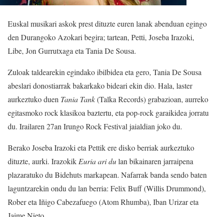
Euskal musikari askok prest dituzte euren lanak abenduan egingo
den Durangoko Azokari begira; tartean, Petti, Joseba Irazoki,
Libe, Jon Gurrutxaga eta Tania De Sousa.
Zuloak taldearekin egindako ibilbidea eta gero, Tania De Sousa
abeslari donostiarrak bakarkako bideari ekin dio. Hala, laster
aurkeztuko duen
Tania Tank
(Talka Records) grabazioan, aurreko
egitasmoko rock klasikoa baztertu, eta pop-rock garaikidea jorratu
du. Irailaren 27an Irungo Rock Festival jaialdian joko du.
Berako Joseba Irazoki eta Pettik ere disko berriak aurkeztuko
dituzte, aurki. Irazokik
Euria ari du
lan bikainaren jarraipena
plazaratuko du Bidehuts markapean. Nafarrak banda sendo baten
laguntzarekin ondu du lan berria: Felix Buff (Willis Drummond),
Rober eta Iñigo Cabezafuego (Atom Rhumba), Iban Urizar eta
Jaime Nieto.