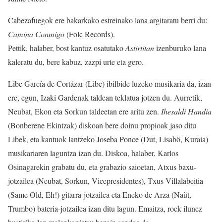
Cabezafuegok ere bakarkako estreinako lana argitaratu berri du:
Camina Conmigo
(Folc Records).
Pettik, halaber, bost kantuz osatutako
Astirtitan
izenburuko lana
kaleratu du, bere kabuz, zazpi urte eta gero.
Libe García de Cortázar (Libe) ibilbide luzeko musikaria da, izan
ere, egun, Izaki Gardenak taldean teklatua jotzen du. Aurretik,
Neubat, Ekon eta Sorkun taldeetan ere aritu zen.
Ihesaldi Handia
(Bonberene Ekintzak) diskoan bere doinu propioak jaso ditu
Libek, eta kantuok lantzeko Joseba Ponce (Dut, Lisabö, Kuraia)
musikariaren laguntza izan du. Diskoa, halaber, Karlos
Osinagarekin grabatu du, eta grabazio saioetan, Atxus baxu-
jotzailea (Neubat, Sorkun, Vicepresidentes), Txus Villalabeitia
(Same Old, Eh!) gitarra-jotzailea eta Eneko de Arza (Naüt,
Trumbo) bateria-jotzailea izan ditu lagun. Emaitza, rock ilunez