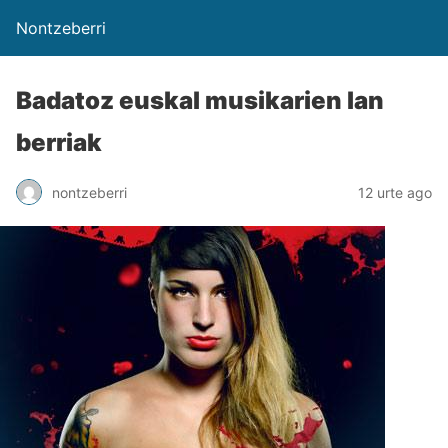
Nontzeberri
Badatoz euskal musikarien lan
berriak
nontzeberri
12 urte ago