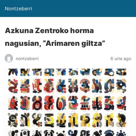
Nontzeberri
Azkuna Zentroko horma
nagusian, “Arimaren giltza”
nontzeberri
6 urte ago