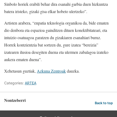
Sinbolo horiek erabili behar dira esanahi garbia duen hizkuntza
batera iristeko, gizaki gisa elkar hobeto ulertzeko”.
Artisten arabera, “enpatia teknologia organikoa da, bide ematen
dio denbora eta espazioa gainditzen dituen konektibitateari, eta
intuizio osatuagoa garatzen du gizakiaren esanahiari buruz.
Horrek kontzientzia bat sortzen du, gure izatea “bereizia”
izatearen ilusioa desegiten duena eta ulermen zabalagoa izateko
aukera ematen duena”.
Xehetasun guztiak,
Azkuna Zentroak
dauzka.
Categories:
ARTEA
Nontzeberri
Back to top