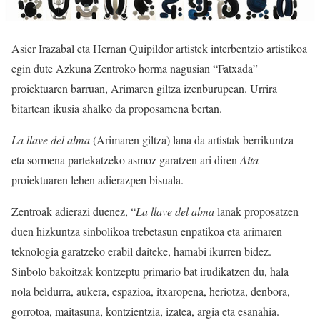
Asier Irazabal eta Hernan Quipildor artistek interbentzio artistikoa
egin dute Azkuna Zentroko horma nagusian “Fatxada”
proiektuaren barruan, Arimaren giltza izenburupean. Urrira
bitartean ikusia ahalko da proposamena bertan.
La llave del alma
(Arimaren giltza) lana da artistak berrikuntza
eta sormena partekatzeko asmoz garatzen ari diren
Aita
proiektuaren lehen adierazpen bisuala.
Zentroak adierazi duenez, “
La llave del alma
lanak proposatzen
duen hizkuntza sinbolikoa trebetasun enpatikoa eta arimaren
teknologia garatzeko erabil daiteke, hamabi ikurren bidez.
Sinbolo bakoitzak kontzeptu primario bat irudikatzen du, hala
nola beldurra, aukera, espazioa, itxaropena, heriotza, denbora,
gorrotoa, maitasuna, kontzientzia, izatea, argia eta esanahia.