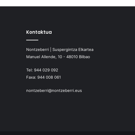
Kontaktua
Nontzeberri | Suspergintza Elkartea
Manuel Allende, 10 - 48010 Bilbao
Tel:
944 029 092
Faxa:
944 008 061
nontzeberri@nontzeberri.eus