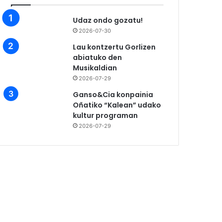
Udaz ondo gozatu!
2026-07-30
Lau kontzertu Gorlizen
abiatuko den
Musikaldian
2026-07-29
Ganso&Cia konpainia
Oñatiko “Kalean” udako
kultur programan
2026-07-29