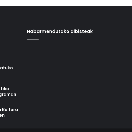
Nabarmendutako albisteak
iatuko
tiko
ograman
 Kultura
zen