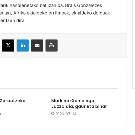
tarik handienetako bat izan da. Brais Gonzálezek
rtan, Afrika ekialdeko erritmoak, ekialdeko doinuak
entzen dira.
acebook
X
LinkedIn
Partekatu e-posta bidez
Inprimatu
 Zarautzeko
Markina-Xemeingo
Jazzaldia, gaur eta bihar
9
2026-07-24