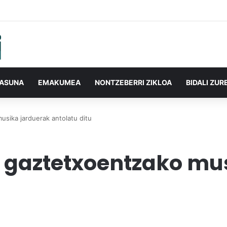
TASUNA
EMAKUMEA
NONTZEBERRI ZIKLOA
BIDALI ZUR
sika jarduerak antolatu ditu
 gaztetxoentzako mu