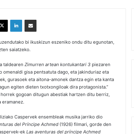
X
LinkedIn
Partekatu e-posta bidez
i zuzendutako bi ikuskizun eszeniko ondu ditu egunotan,
zten saiatzeko.
ja taldearen
Zimurren artean kontukantari 3
piezaren
o omenaldi gisa pentsatuta dago, eta jakinduriaz eta
rek, gurasoek eta aitona-amonek dantza egin eta kanta
agun egiten dieten txotxongiloak dira protagonista.”
horrek gogoan ditugun abestiak hartzen ditu berriz,
ra eramanez.
aliziako Caspervek ensembleak musika jarriko dio
nturas del Príncipe Achmed
(1926) filmari, gorde den
 Caspervek-ek
Las aventuras del príncipe Achmed