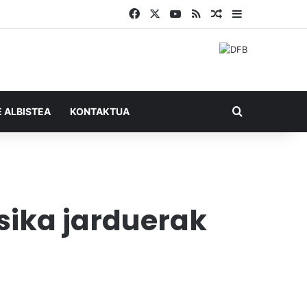
Facebook
X
YouTube
RSS
Ausazko artikul
Sidebar
Bilatu honel
E ALBISTEA
KONTAKTUA
sika jarduerak