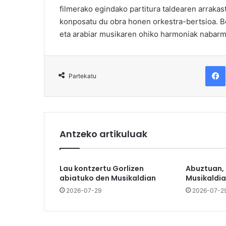
filmerako egindako partitura taldearen arrakas
konposatu du obra honen orkestra-bertsioa. Be
eta arabiar musikaren ohiko harmoniak nabarm
F
Partekatu
Antzeko artikuluak
Lau kontzertu Gorlizen
Abuztuan,
abiatuko den Musikaldian
Musikaldia
2026-07-29
2026-07-2