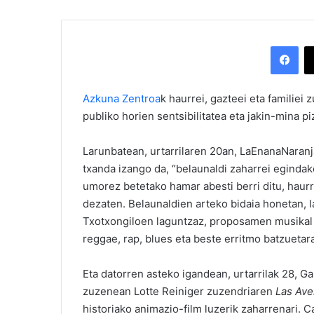
Facebook
Azkuna Zentroa
k haurrei, gazteei eta familie
publiko horien sentsibilitatea eta jakin-mina pi
Larunbatean, urtarrilaren 20an, LaEnanaNaran
txanda izango da, “belaunaldi zaharrei egindak
umorez betetako hamar abesti berri ditu, haur
dezaten. Belaunaldien arteko bidaia honetan, l
Txotxongiloen laguntzaz, proposamen musikal 
reggae, rap, blues eta beste erritmo batzueta
Eta datorren asteko igandean, urtarrilak 28, G
zuzenean Lotte Reiniger zuzendriaren
Las Ave
historiako animazio-film luzerik zaharrenari.