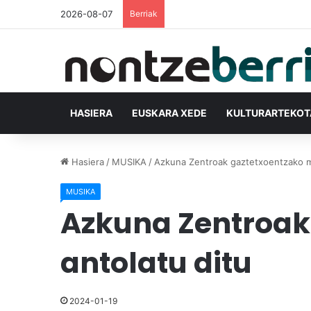
2026-08-07
Berriak
HASIERA
EUSKARA XEDE
KULTURARTEKO
Hasiera
/
MUSIKA
/
Azkuna Zentroak gaztetxoentzako mu
MUSIKA
Azkuna Zentroak
antolatu ditu
2024-01-19