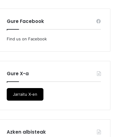
Gure Facebook
Find us on Facebook
Gure X-a
Jarraitu X-en
Azken albisteak