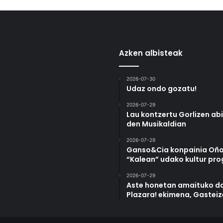
Azken albisteak
2026-07-30
Udaz ondo gozatu!
2026-07-29
Lau kontzertu Gorlizen ab
den Musikaldian
2026-07-29
Ganso&Cia konpainia Oña
“Kalean” udako kultur pr
2026-07-29
Aste honetan amaituko da
Plazara! ekimena, Gastei