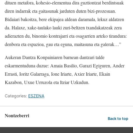
dituen metafora, kohesio-elementua dira guztiontzat berdintsuak
diren indarrak eta gaitasunak jarduten duten bizi-prozesuan.
Bidaiari bakoitza, bere ekipajea aldean daramala, lekuz aldatzen
da. Halaxe, xake-taulako lauki zuri-beltzen txandakatzeak zera
adierazten du, binomio kontrajarri eta osagarrien arteko tirandura:
denbora eta espazioa, gau eta eguna, maitasuna eta galerak…”
Aukeran Dantza Konpainiaren barnean dantzari talde
eskarmentuduna duzue: Amaia Basilio, Garazi Egiguren, Ander
Errasti, Ioritz Galarraga, Ione Iriarte, Axier Iriarte, Ekain
Kazabon, Uxue Urruzola eta Itziar Uzkudun.
Categories:
ESZENA
Nontzeberri
Back to top