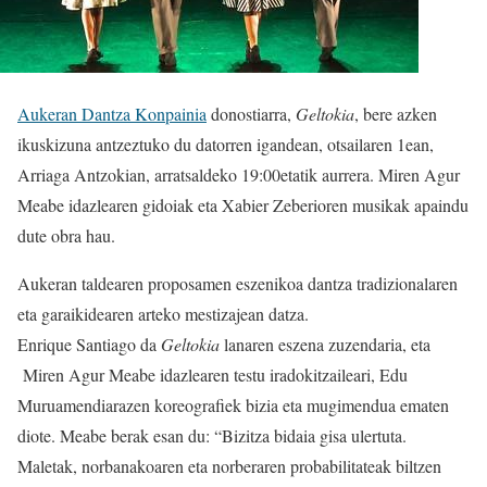
Aukeran Dantza Konpainia
donostiarra,
Geltokia
, bere azken
ikuskizuna antzeztuko du datorren igandean, otsailaren 1ean,
Arriaga Antzokian, arratsaldeko 19:00etatik aurrera. Miren Agur
Meabe idazlearen gidoiak eta Xabier Zeberioren musikak apaindu
dute obra hau.
Aukeran taldearen proposamen eszenikoa dantza tradizionalaren
eta garaikidearen arteko mestizajean datza.
Enrique Santiago da
Geltokia
lanaren eszena zuzendaria, eta
Miren Agur Meabe idazlearen testu iradokitzaileari, Edu
Muruamendiarazen koreografiek bizia eta mugimendua ematen
diote. Meabe berak esan du: “Bizitza bidaia gisa ulertuta.
Maletak, norbanakoaren eta norberaren probabilitateak biltzen