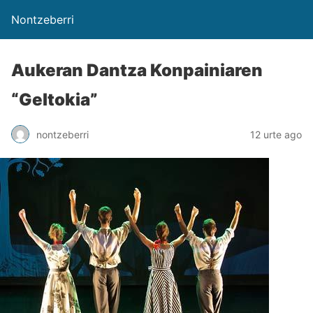
Nontzeberri
Aukeran Dantza Konpainiaren
“Geltokia”
nontzeberri
12 urte ago