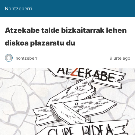
Nontzeberri
Atzekabe talde bizkaitarrak lehen
diskoa plazaratu du
nontzeberri
9 urte ago