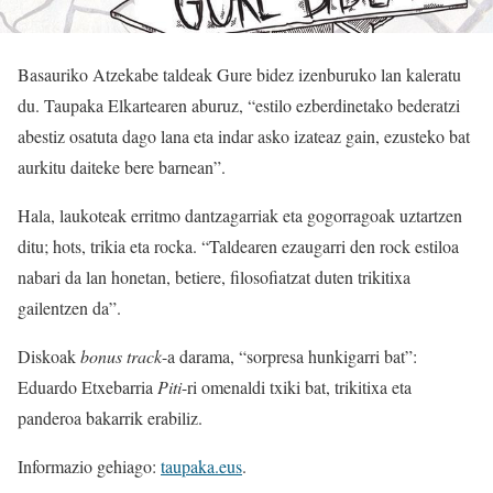
Basauriko Atzekabe taldeak Gure bidez izenburuko lan kaleratu
du. Taupaka Elkartearen aburuz, “estilo ezberdinetako bederatzi
abestiz osatuta dago lana eta indar asko izateaz gain, ezusteko bat
aurkitu daiteke bere barnean”.
Hala, laukoteak erritmo dantzagarriak eta gogorragoak uztartzen
ditu; hots, trikia eta rocka. “Taldearen ezaugarri den rock estiloa
nabari da lan honetan, betiere, filosofiatzat duten trikitixa
gailentzen da”.
Diskoak
bonus track
-a darama, “sorpresa hunkigarri bat”:
Eduardo Etxebarria
Piti
-ri omenaldi txiki bat, trikitixa eta
panderoa bakarrik erabiliz.
Informazio gehiago:
taupaka.eus
.