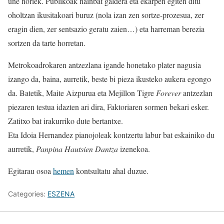
une horiek. Publikoak hainbat galdera eta ekarpen egiten ditu
oholtzan ikusitakoari buruz (nola izan zen sortze-prozesua, zer
eragin dien, zer sentsazio geratu zaien…) eta harreman berezia
sortzen da tarte horretan.
Metrokoadrokaren antzezlana igande honetako plater nagusia
izango da, baina, aurretik, beste bi pieza ikusteko aukera egongo
da. Batetik, Maite Aizpurua eta Mejillon Tigre
Forever
antzezlan
piezaren testua idazten ari dira, Faktoriaren sormen bekari esker.
Zatitxo bat irakurriko dute bertantxe.
Eta Idoia Hernandez pianojoleak kontzertu labur bat eskainiko du
aurretik,
Panpina Hautsien Dantza
izenekoa.
Egitarau osoa
hemen
kontsultatu ahal duzue.
Categories:
ESZENA