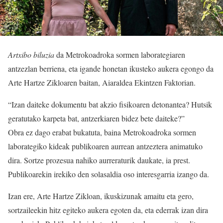
Artxibo biluzia
da Metrokoadroka sormen laborategiaren
antzezlan berriena, eta igande honetan ikusteko aukera egongo da
Arte Hartze Zikloaren baitan, Aiaraldea Ekintzen Faktorian.
“Izan daiteke dokumentu bat akzio fisikoaren detonantea? Hutsik
geratutako karpeta bat, antzerkiaren bidez bete daiteke?”
Obra ez dago erabat bukatuta, baina Metrokoadroka sormen
laborategiko kideak publikoaren aurrean antzeztera animatuko
dira. Sortze prozesua nahiko aurreraturik daukate, ia prest.
Publikoarekin irekiko den solasaldia oso interesgarria izango da.
Izan ere, Arte Hartze Zikloan, ikuskizunak amaitu eta gero,
sortzaileekin hitz egiteko aukera egoten da, eta ederrak izan dira