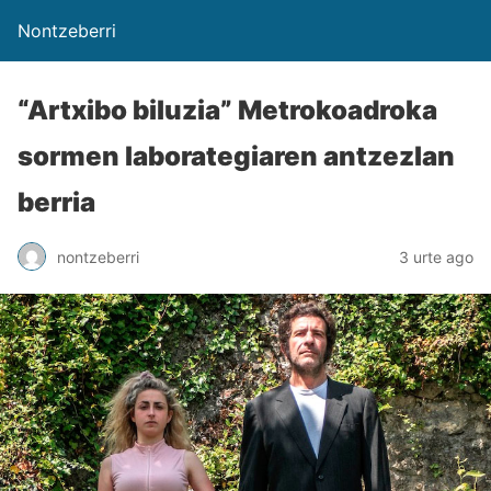
Nontzeberri
“Artxibo biluzia” Metrokoadroka
sormen laborategiaren antzezlan
berria
nontzeberri
3 urte ago