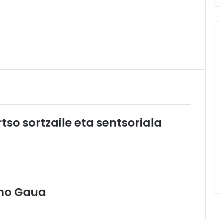
rtso sortzaile eta sentsoriala
lmo Gaua