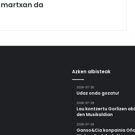
oa martxan da
Azken albisteak
2026-07-30
Udaz ondo gozatu!
2026-07-29
Lau kontzertu Gorlizen ab
den Musikaldian
2026-07-29
Ganso&Cia konpainia Oña