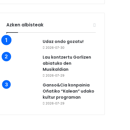
Azken albisteak
Udaz ondo gozatu!
2026-07-30
Lau kontzertu Gorlizen
abiatuko den
Musikaldian
2026-07-29
Ganso&Cia konpainia
Oñatiko “Kalean” udako
kultur programan
2026-07-29