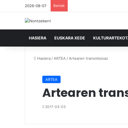
2026-08-07
Berriak
HASIERA
EUSKARA XEDE
KULTURARTEKO
Hasiera
/
ARTEA
/
Artearen transmisioaz
ARTEA
Artearen tran
2017-03-03