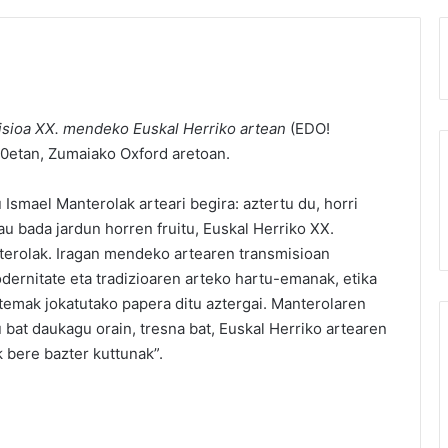
misioa XX. mendeko Euskal Herriko artean
(EDO!
:00etan, Zumaiako Oxford aretoan.
u Ismael Manterolak arteari begira: aztertu du, horri
 hau bada jardun horren fruitu, Euskal Herriko XX.
terolak. Iragan mendeko artearen transmisioan
odernitate eta tradizioaren arteko hartu-emanak, etika
istemak jokatutako papera ditu aztergai. Manterolaren
 bat daukagu orain, tresna bat, Euskal Herriko artearen
 bere bazter kuttunak”.