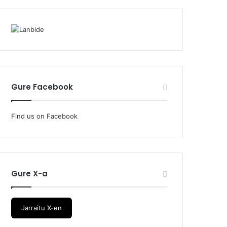
Gure Facebook
Find us on Facebook
Gure X-a
Jarraitu X-en