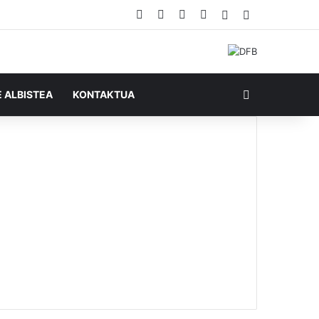
Facebook
X
YouTube
RSS
Ausazko artikul
Sidebar
Bilatu honela
E ALBISTEA
KONTAKTUA