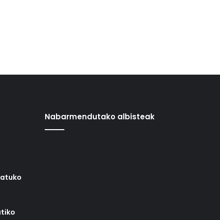
Nabarmendutako albisteak
iatuko
tiko