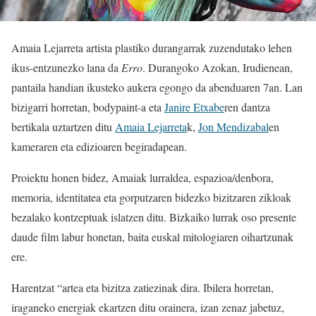
Amaia Lejarreta artista plastiko durangarrak zuzendutako lehen
ikus-entzunezko lana da
Erro
. Durangoko Azokan, Irudienean,
pantaila handian ikusteko aukera egongo da abenduaren 7an. Lan
bizigarri horretan, bodypaint-a eta
Janire Etxabe
ren dantza
bertikala uztartzen ditu
Amaia Lejarreta
k,
Jon Mendizabal
en
kameraren eta edizioaren begiradapean.
Proiektu honen bidez, Amaiak lurraldea, espazioa/denbora,
memoria, identitatea eta gorputzaren bidezko bizitzaren zikloak
bezalako kontzeptuak islatzen ditu. Bizkaiko lurrak oso presente
daude film labur honetan, baita euskal mitologiaren oihartzunak
ere.
Harentzat “artea eta bizitza zatiezinak dira. Ibilera horretan,
iraganeko energiak ekartzen ditu orainera, izan zenaz jabetuz,