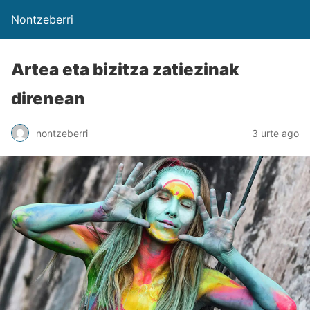
Nontzeberri
Artea eta bizitza zatiezinak
direnean
nontzeberri
3 urte ago