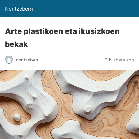
Nontzeberri
Arte plastikoen eta ikusizkoen
bekak
nontzeberri
3 hilabete ago