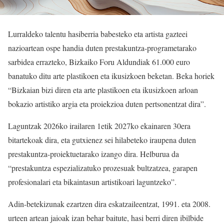
Lurraldeko talentu hasiberria babesteko eta artista gazteei
nazioartean ospe handia duten prestakuntza-programetarako
sarbidea errazteko, Bizkaiko Foru Aldundiak 61.000 euro
banatuko ditu arte plastikoen eta ikusizkoen beketan. Beka horiek
“Bizkaian bizi diren eta arte plastikoen eta ikusizkoen arloan
bokazio artistiko argia eta proiekzioa duten pertsonentzat dira”.
Laguntzak 2026ko irailaren 1etik 2027ko ekainaren 30era
bitartekoak dira, eta gutxienez sei hilabeteko iraupena duten
prestakuntza-proiektuetarako izango dira. Helburua da
“prestakuntza espezializatuko prozesuak bultzatzea, garapen
profesionalari eta bikaintasun artistikoari laguntzeko”.
Adin-betekizunak ezartzen dira eskatzaileentzat, 1991. eta 2008.
urteen artean jaioak izan behar baitute, hasi berri diren ibilbide