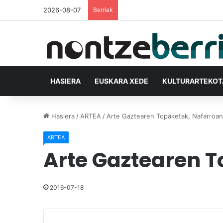
2026-08-07
Berriak
HASIERA
EUSKARA XEDE
KULTURARTEKO
Hasiera
/
ARTEA
/
Arte Gaztearen Topaketak, Nafarroan
ARTEA
Arte Gaztearen 
2016-07-18