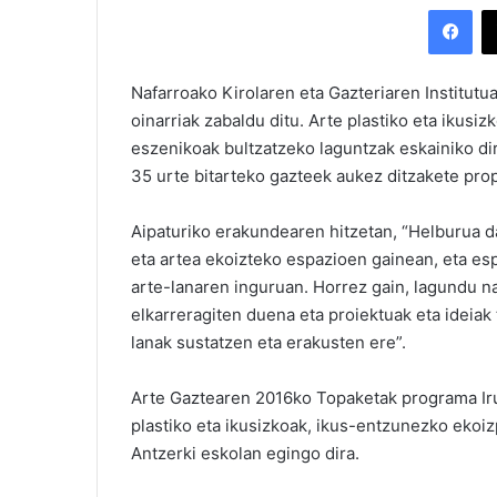
Facebook
Nafarroako Kirolaren eta Gazteriaren Institut
oinarriak zabaldu ditu. Arte plastiko eta ikus
eszenikoak bultzatzeko laguntzak eskainiko di
35 urte bitarteko gazteek aukez ditzakete pro
Aipaturiko erakundearen hitzetan, “Helburua da
eta artea ekoizteko espazioen gainean, eta es
arte-lanaren inguruan. Horrez gain, lagundu n
elkarreragiten duena eta proiektuak eta ideiak 
lanak sustatzen eta erakusten ere”.
Arte Gaztearen 2016ko Topaketak programa Iru
plastiko eta ikusizkoak, ikus-entzunezko ekoi
Antzerki eskolan egingo dira.