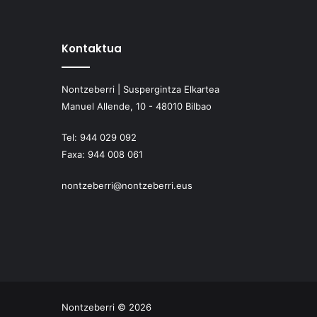
Kontaktua
Nontzeberri | Suspergintza Elkartea
Manuel Allende, 10 - 48010 Bilbao
Tel:
944 029 092
Faxa:
944 008 061
nontzeberri@nontzeberri.eus
Nontzeberri © 2026