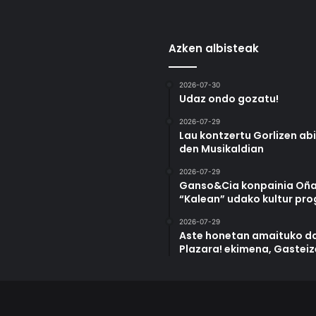
Azken albisteak
2026-07-30
Udaz ondo gozatu!
2026-07-29
Lau kontzertu Gorlizen ab
den Musikaldian
2026-07-29
Ganso&Cia konpainia Oña
“Kalean” udako kultur pr
2026-07-29
Aste honetan amaituko da
Plazara! ekimena, Gastei