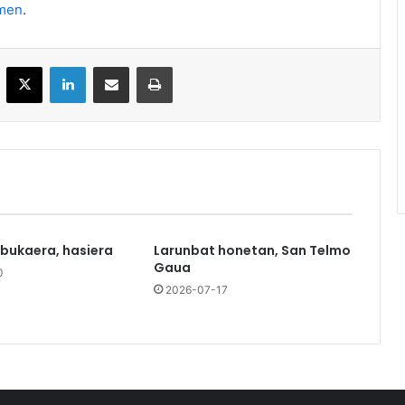
men
.
acebook
X
LinkedIn
Partekatu e-posta bidez
Inprimatu
 bukaera, hasiera
Larunbat honetan, San Telmo
Gaua
0
2026-07-17