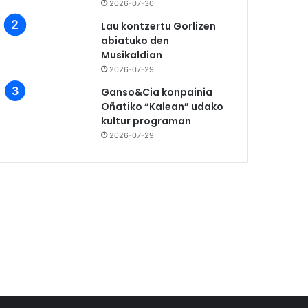
2026-07-30
Lau kontzertu Gorlizen
abiatuko den
Musikaldian
2026-07-29
Ganso&Cia konpainia
Oñatiko “Kalean” udako
kultur programan
2026-07-29