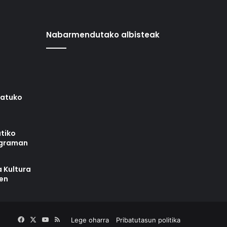
Nabarmendutako albisteak
iatuko
tiko
ograman
 Kultura
zen
Facebook
X
YouTube
RSS
Lege oharra
Pribatutasun politika