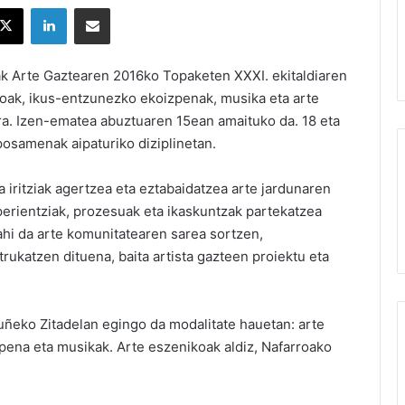
X
LinkedIn
Partekatu e-posta bidez
uak Arte Gaztearen 2016ko Topaketen XXXI. ekitaldiaren
izkoak, ikus-entzunezko ekoizpenak, musika eta arte
ra. Izen-ematea abuztuaren 15ean amaituko da. 18 eta
posamenak aipaturiko diziplinetan.
 iritziak agertzea eta eztabaidatzea arte jardunaren
perientziak, prozesuak eta ikaskuntzak partekatzea
ahi da arte komunitatearen sarea sortzen,
trukatzen dituena, baita artista gazteen proiektu eta
ñeko Zitadelan egingo da modalitate hauetan: arte
zpena eta musikak. Arte eszenikoak aldiz, Nafarroako