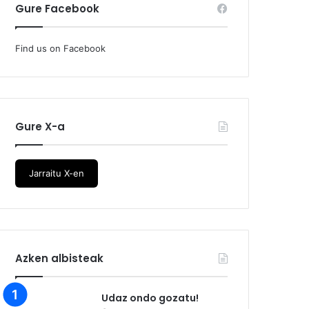
Gure Facebook
Find us on Facebook
Gure X-a
Jarraitu X-en
Azken albisteak
Udaz ondo gozatu!