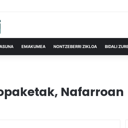
TASUNA
EMAKUMEA
NONTZEBERRI ZIKLOA
BIDALI ZUR
Topaketak, Nafarroan