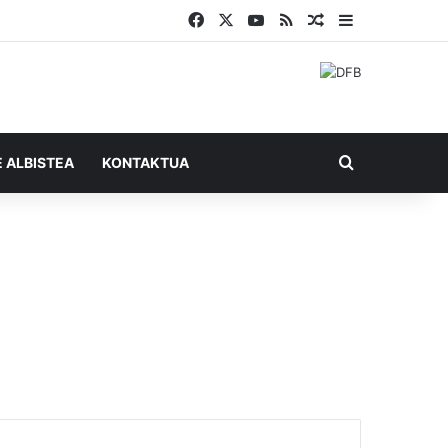
Facebook
X
YouTube
RSS
Ausazko artikul
Sidebar
Bilatu honel
E ALBISTEA
KONTAKTUA