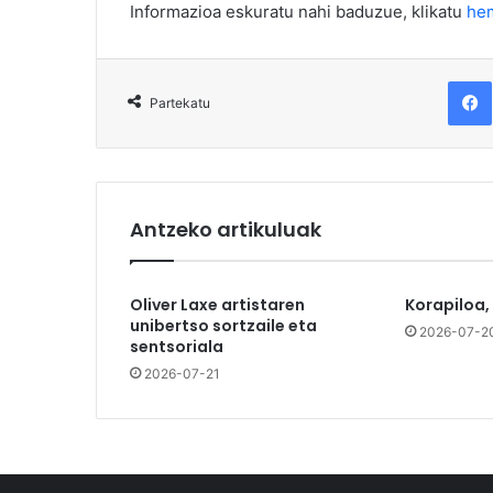
Informazioa eskuratu nahi baduzue, klikatu
he
F
Partekatu
Antzeko artikuluak
Oliver Laxe artistaren
Korapiloa,
unibertso sortzaile eta
2026-07-2
sentsoriala
2026-07-21