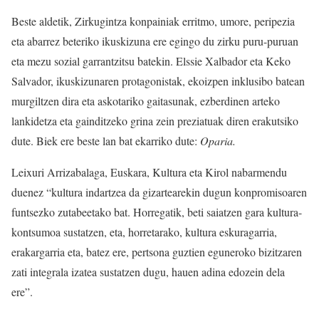
Beste aldetik, Zirkugintza konpainiak erritmo, umore, peripezia
eta abarrez beteriko ikuskizuna ere egingo du zirku puru-puruan
eta mezu sozial garrantzitsu batekin. Elssie Xalbador eta Keko
Salvador, ikuskizunaren protagonistak, ekoizpen inklusibo batean
murgiltzen dira eta askotariko gaitasunak, ezberdinen arteko
lankidetza eta gainditzeko grina zein preziatuak diren erakutsiko
dute. Biek ere beste lan bat ekarriko dute:
Oparia.
Leixuri Arrizabalaga, Euskara, Kultura eta Kirol nabarmendu
duenez “kultura indartzea da gizartearekin dugun konpromisoaren
funtsezko zutabeetako bat. Horregatik, beti saiatzen gara kultura-
kontsumoa sustatzen, eta, horretarako, kultura eskuragarria,
erakargarria eta, batez ere, pertsona guztien eguneroko bizitzaren
zati integrala izatea sustatzen dugu, hauen adina edozein dela
ere”.