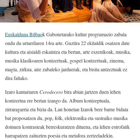
Euskalduna Bilbao
k Gabonetarako kultur programazio zabala
ondu du urtarrilaren 14ra arte. Guztira 22 ekitaldik osatzen dute
kultura eta aisialdi eskaintza eta bertan, arte eszenikoak, musika,
musika klasikoaren kontzertuak, gospel kontzertuak, zinema,
magia, zirkua, aire zabaleko jarduerak, eta bisita antzeztuak ez
dira faltako.
Izaro kantariaren
Cerodecero
bira abian jartzen duen lehen
kontzertua ere bertan izango da. Album kontzeptuala,
zirraragarria eta bizia da. Lan honetan Izarok bere barne bidaia
bat proposatzen du, pop, folk, elektronika eta sustraiko musika
doinuen kontrasteak berreskuratzen dituena, eta lehen estrofatik
harrapatzen zaituzten poesia eta metafora zertzeladekin.