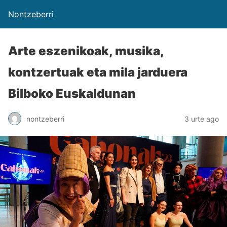
Nontzeberri
Arte eszenikoak, musika,
kontzertuak eta mila jarduera
Bilboko Euskaldunan
nontzeberri
3 urte ago