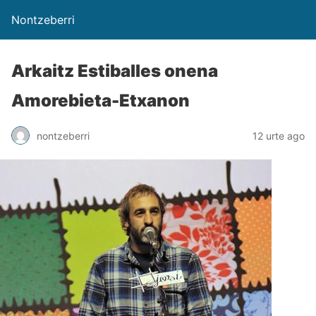
Nontzeberri
Arkaitz Estiballes onena
Amorebieta-Etxanon
nontzeberri
12 urte ago