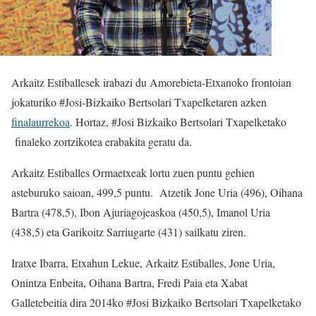
Arkaitz Estiballesek irabazi du Amorebieta-Etxanoko frontoian
jokaturiko #Josi-Bizkaiko Bertsolari Txapelketaren azken
finalaurrekoa
. Hortaz, #Josi Bizkaiko Bertsolari Txapelketako
finaleko zortzikotea erabakita geratu da.
Arkaitz Estiballes Ormaetxeak lortu zuen puntu gehien
asteburuko saioan, 499,5 puntu. Atzetik Jone Uria (496), Oihana
Bartra (478,5), Ibon Ajuriagojeaskoa (450,5), Imanol Uria
(438,5) eta Garikoitz Sarriugarte (431) sailkatu ziren.
Iratxe Ibarra, Etxahun Lekue, Arkaitz Estiballes, Jone Uria,
Onintza Enbeita, Oihana Bartra, Fredi Paia eta Xabat
Galletebeitia dira 2014ko #Josi Bizkaiko Bertsolari Txapelketako