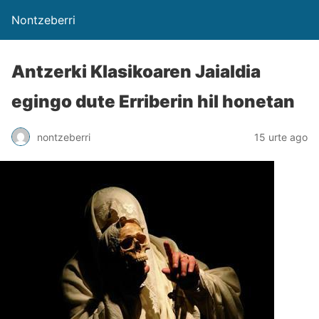
Nontzeberri
Antzerki Klasikoaren Jaialdia
egingo dute Erriberin hil honetan
nontzeberri
15 urte ago