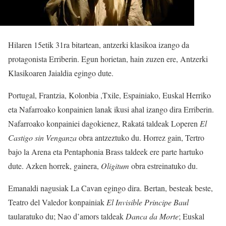
Hilaren 15etik 31ra bitartean, antzerki klasikoa izango da
protagonista Erriberin. Egun horietan, hain zuzen ere, Antzerki
Klasikoaren Jaialdia egingo dute.
Portugal, Frantzia, Kolonbia ,Txile, Espainiako, Euskal Herriko
eta Nafarroako konpainien lanak ikusi ahal izango dira Erriberin.
Nafarroako konpainiei dagokienez, Rakatá taldeak Loperen
El
Castigo sin Venganza
obra antzeztuko du. Horrez gain, Tertro
bajo la Arena eta Pentaphonia Brass taldeek ere parte hartuko
dute. Azken horrek, gainera,
Oligitum
obra estreinatuko du.
Emanaldi nagusiak La Cavan egingo dira. Bertan, besteak beste,
Teatro del Valedor konpainiak
El Invisible Principe Baul
taularatuko du; Nao d’amors taldeak
Danca da Morte
; Euskal