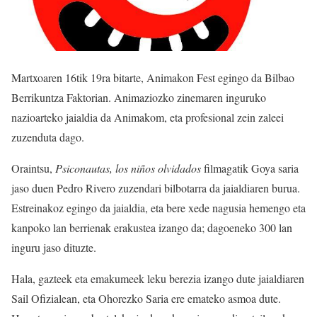
Martxoaren 16tik 19ra bitarte, Animakon Fest egingo da Bilbao
Berrikuntza Faktorian. Animaziozko zinemaren inguruko
nazioarteko jaialdia da Animakom, eta profesional zein zaleei
zuzenduta dago.
Oraintsu,
Psiconautas, los niños olvidados
filmagatik Goya saria
jaso duen Pedro Rivero zuzendari bilbotarra da jaialdiaren burua.
Estreinakoz egingo da jaialdia, eta bere xede nagusia hemengo eta
kanpoko lan berrienak erakustea izango da; dagoeneko 300 lan
inguru jaso dituzte.
Hala, gazteek eta emakumeek leku berezia izango dute jaialdiaren
Sail Ofizialean, eta Ohorezko Saria ere emateko asmoa dute.