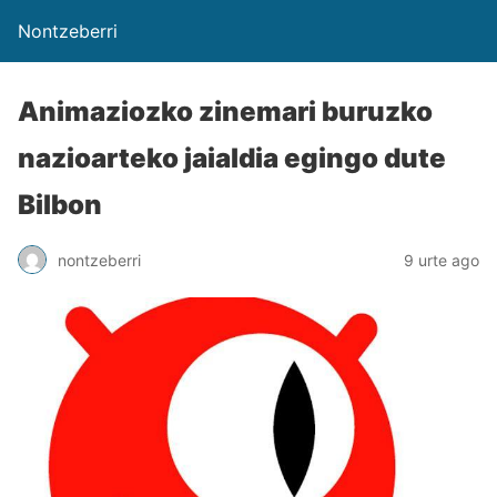
Nontzeberri
Animaziozko zinemari buruzko
nazioarteko jaialdia egingo dute
Bilbon
nontzeberri
9 urte ago