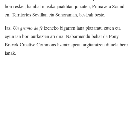
horri esker, hainbat musika jaialditan jo zuten, Primavera Sound-
en, Territorios Sevillan eta Sonoraman, besteak beste.
Iaz,
Un gramo de fe
izeneko bigarren lana plazaratu zuten eta
egun lan hori aurkezten ari dira. Nabarmendu behar da Pony
Bravok Creative Commons lizentziapean argitaratzen dituela bere
lanak.