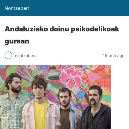
Nontzeberri
Andaluziako doinu psikodelikoak
gurean
nontzeberri
15 urte ago