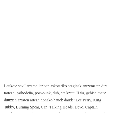
Laukote sevillarraren jarioan askotariko eraginak antzematen dira,
tartean, psikodelia, post-punk, dub, eta kraut. Hala, gehien maite
dituzten artisten artean honako hauek daude: Lee Perry, King
Tubby, Burning Spear, Can, Talking Heads, Devo, Captain