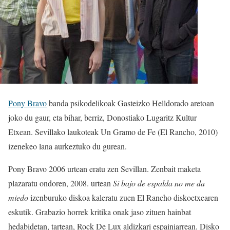
Pony Bravo
banda psikodelikoak Gasteizko Helldorado aretoan
joko du gaur, eta bihar, berriz, Donostiako Lugaritz Kultur
Etxean. Sevillako laukoteak Un Gramo de Fe (El Rancho, 2010)
izenekeo lana aurkeztuko du gurean.
Pony Bravo 2006 urtean eratu zen Sevillan. Zenbait maketa
plazaratu ondoren, 2008. urtean
Si bajo de espalda no me da
miedo
izenburuko diskoa kaleratu zuen El Rancho diskoetxearen
eskutik. Grabazio horrek kritika onak jaso zituen hainbat
hedabidetan, tartean, Rock De Lux aldizkari espainiarrean. Disko