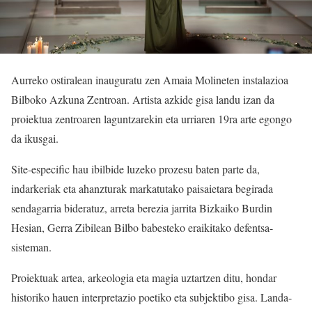
Aurreko ostiralean inauguratu zen Amaia Molineten instalazioa
Bilboko Azkuna Zentroan. Artista azkide gisa landu izan da
proiektua zentroaren laguntzarekin eta urriaren 19ra arte egongo
da ikusgai.
Site-especific hau ibilbide luzeko prozesu baten parte da,
indarkeriak eta ahanzturak markatutako paisaietara begirada
sendagarria bideratuz, arreta berezia jarrita Bizkaiko Burdin
Hesian, Gerra Zibilean Bilbo babesteko eraikitako defentsa-
sisteman.
Proiektuak artea, arkeologia eta magia uztartzen ditu, hondar
historiko hauen interpretazio poetiko eta subjektibo gisa. Landa-