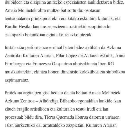
ibilbideen eta diziplina anitzeko espezialisten lankidetzaren bidez,
Amaia Molinetek obra multzo bat sortu du: osotasun
tentsionalaren printzipioarekin eraikitako eskultura-kutunak, eta
Burdin Hesiko landare-espezieen arrastoekin ecoprint edo
estanpazio botanikoan egindako zetazko piezak.
Instalazioa performance-erritual baten bidez aktibatu da Azkuna
Zentroko Kulturen Atarian, Pilar López de Aldaren eskutik, Anna
Firmberger eta Francesca Gaspariren ahotsekin eta Ibon RG
musikariarekin, ekintza honen dimentsio kolektiboa eta sinbolikoa
azpimarratuz.
Proiektua argitalpen gisa hedatu da eta bertan Amaia Molinetek
Azkuna Zentroa – Alhóndiga Bilbaoko egonaldian lankide izan
zituen eragile artistikoen eta kulturalen testu, irudi eta lan
prozesuak bildu dira. Tierra Quemada liburua datorren urriaren
16an aurkeztuko da, arratsaldeko zazpietan, Kulturen Atarian