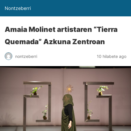
Nontzeberri
Amaia Molinet artistaren “Tierra
Quemada” Azkuna Zentroan
nontzeberri
10 hilabete ago