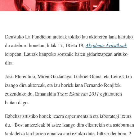
Deustuko La Fundicion aretoak tokiko lau aktoreren lana hartuko
du asteburu honetan, hilak 17, 18 eta 19,
Akzidente Artistikoak
lelopean. Laurak kanpoko sortzaile baten gidaritzapean arituko
dira.
Josu Florentino, Miren Gaztañaga, Gabriel Ocina, eta Leire Utxa
izango dira aktoreak, eta lau horiek lana Fernando Renjifok
zuzenduko du. Emanaldia
Txotx Ekainean 2011
egitarauren
baitan dago.
Ezbehar artistiko honek izaera esperimentala eta laborategi itxura
du. “Bost antzezleak bi astez izango dira elkarrekin eta asteburuan
lankidetza lan horren emaitza aurkeztuko dute. biltzar-denbora, 2