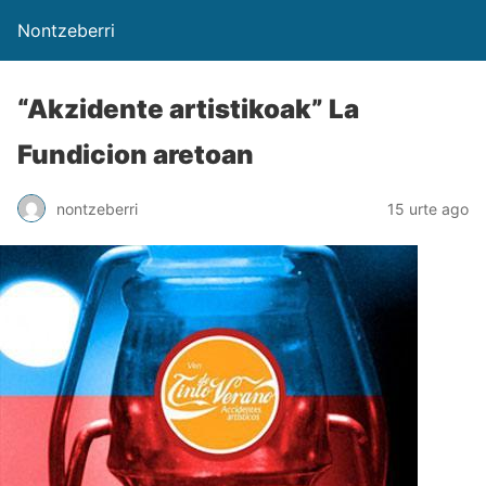
Nontzeberri
“Akzidente artistikoak” La
Fundicion aretoan
nontzeberri
15 urte ago