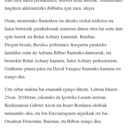
langileen alderantzizko ibilbidea egin zuen, alegia.
Orain, meatzetako flamenkoa eta ahozko euskal tradizioa eta
haien bertsiorik garaikideenak uztartzen dituen obra bat sortu dute
egile horrek eta Beñat Achiary kantariak: Burdina.
Diogun bezala,
Burdina
performace ikusgarria garatzeko
lantaldea osatu du Adriana Bilbao flamenko-dantzariak, eta
berarekin Beñat Achiary kantaria, Julen Achiary perkusionista,
Guillermo gitarra-jolea eta David Vazquez flamenko-kantaria ere
izango dira.
Urte zehar makina bat emanaldi egingo dituzte. Lehena hilaren
25ean, 20:00etan, eskainiko da Igorreko Lasarte aretoan.
Ikuskizunean Gabriel Aresti eta Itxaro Bordaren olerkiak
taularatuko dira, eta Jon Etxezarragaren argazkiak ere bai.
Otsailean Donostian, Baionan, eta Bilbon izango dira.