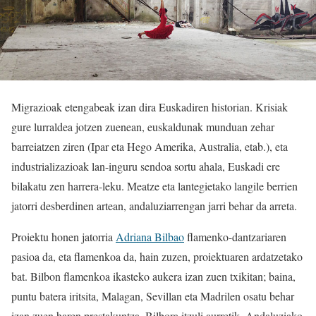
Migrazioak etengabeak izan dira Euskadiren historian. Krisiak
gure lurraldea jotzen zuenean, euskaldunak munduan zehar
barreiatzen ziren (Ipar eta Hego Amerika, Australia, etab.), eta
industrializazioak lan-inguru sendoa sortu ahala, Euskadi ere
bilakatu zen harrera-leku. Meatze eta lantegietako langile berrien
jatorri desberdinen artean, andaluziarrengan jarri behar da arreta.
Proiektu honen jatorria
Adriana Bilbao
flamenko-dantzariaren
pasioa da, eta flamenkoa da, hain zuzen, proiektuaren ardatzetako
bat. Bilbon flamenkoa ikasteko aukera izan zuen txikitan; baina,
puntu batera iritsita, Malagan, Sevillan eta Madrilen osatu behar
izan zuen haren prestakuntza, Bilbora itzuli aurretik. Andaluziako