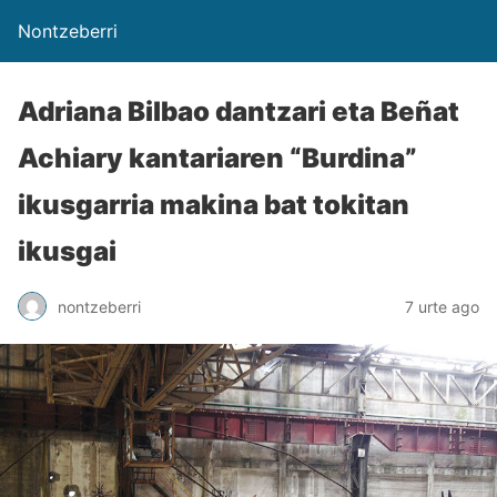
Nontzeberri
Adriana Bilbao dantzari eta Beñat
Achiary kantariaren “Burdina”
ikusgarria makina bat tokitan
ikusgai
nontzeberri
7 urte ago