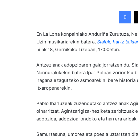
Facebook
En La Lona konpainiako Anduriña Zurutuza, Ner
Uzin musikariarekin batera,
Sialuk, hartz txikia
hilak 18, Gernikako Lizeoan, 17:00etan.
Antzezlanak adopzioaren gaia jorratzen du. Si
Nannuralukekin batera Ipar Poloan zoriontsu biz
iragana ezagutzeko asmoarekin, bere historia
itxaropenarekin.
Pablo Ibarluzeak zuzendutako antzezlanak Agin
oinarritzat. Agintzarigiza-heziketa zerbitzuak
adopzioa, adopzioa-ondoko eta harrera arloak 
Samurtasuna, umorea eta poesia uztartzen ditu