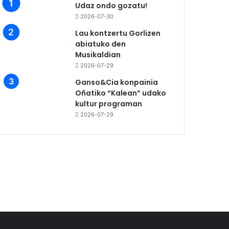
Udaz ondo gozatu!
2026-07-30
Lau kontzertu Gorlizen
abiatuko den
Musikaldian
2026-07-29
Ganso&Cia konpainia
Oñatiko “Kalean” udako
kultur programan
2026-07-29