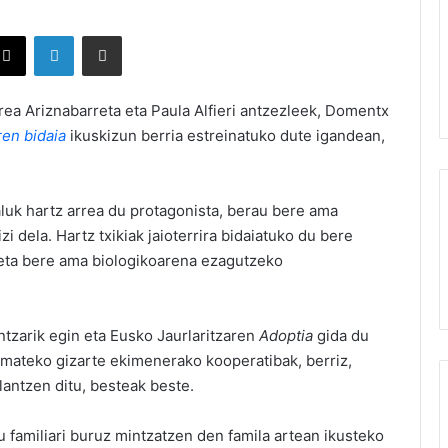
X
LinkedIn
Partekatu e-posta bidez
ea Ariznabarreta eta Paula Alfieri antzezleek, Domentx
ren bidaia
ikuskizun berria estreinatuko dute igandean,
aluk hartz arrea du protagonista, berau bere ama
i dela. Hartz txikiak jaioterrira bidaiatuko du bere
 eta bere ama biologikoarena ezagutzeko
tzarik egin eta Eusko Jaurlaritzaren
Adoptia
gida du
 emateko gizarte ekimenerako kooperatibak, berriz,
lantzen ditu, besteak beste.
 familiari buruz mintzatzen den famila artean ikusteko