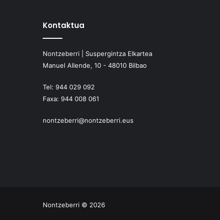
Kontaktua
Nontzeberri | Suspergintza Elkartea
Manuel Allende, 10 - 48010 Bilbao
Tel:
944 029 092
Faxa:
944 008 061
nontzeberri@nontzeberri.eus
Nontzeberri © 2026