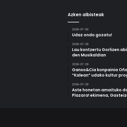
Azken albisteak
2026-07-30
Udaz ondo gozatu!
2026-07-29
Lau kontzertu Gorlizen ab
den Musikaldian
2026-07-29
Ganso&Cia konpainia Oña
“Kalean” udako kultur pr
2026-07-29
Aste honetan amaituko da
Plazara! ekimena, Gastei