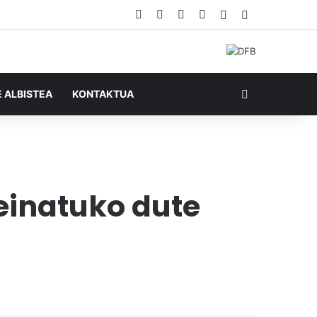
Facebook
X
YouTube
RSS
Ausazko artikul
Sidebar
Bilatu honela
E ALBISTEA
KONTAKTUA
einatuko dute