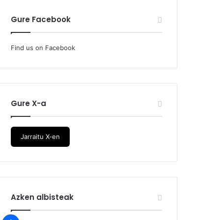
Gure Facebook
Find us on Facebook
Gure X-a
Jarraitu X-en
Azken albisteak