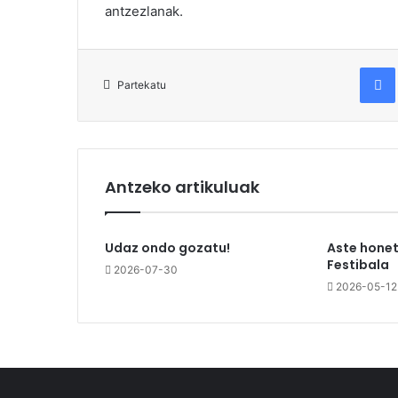
antzezlanak.
Fac
Partekatu
Antzeko artikuluak
Udaz ondo gozatu!
Aste honet
Festibala
2026-07-30
2026-05-12