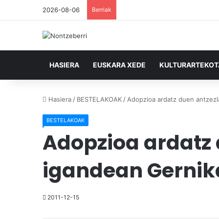
2026-08-06
Berriak
HASIERA
EUSKARA XEDE
KULTURARTEKO
Hasiera
/
BESTELAKOAK
/
Adopzioa ardatz duen antzezl
BESTELAKOAK
Adopzioa ardatz 
igandean Gernik
2011-12-15