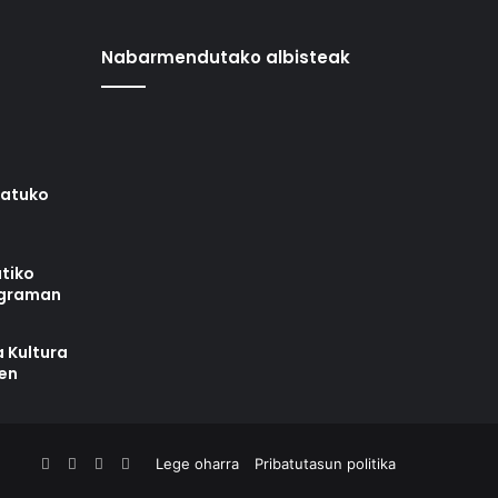
Nabarmendutako albisteak
iatuko
tiko
ograman
 Kultura
zen
Facebook
X
YouTube
RSS
Lege oharra
Pribatutasun politika