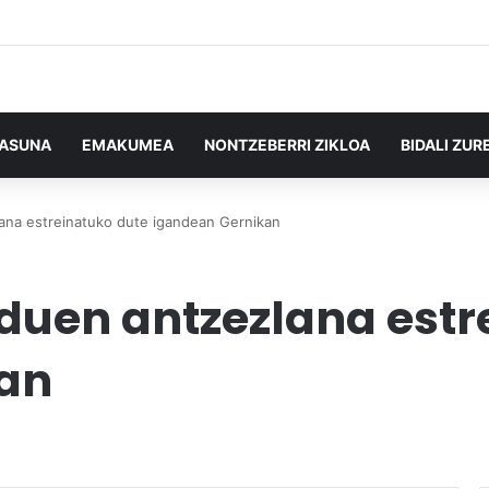
TASUNA
EMAKUMEA
NONTZEBERRI ZIKLOA
BIDALI ZUR
ana estreinatuko dute igandean Gernikan
duen antzezlana estr
an