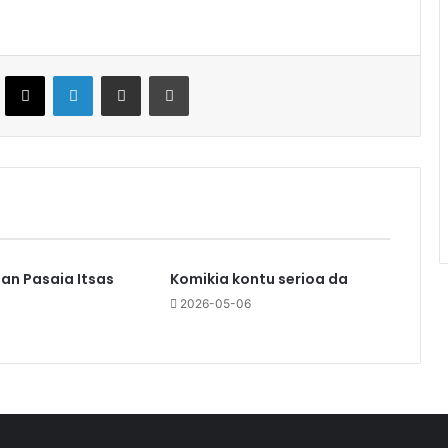
ebook
X
LinkedIn
Partekatu e-posta bidez
Inprimatu
an Pasaia Itsas
Komikia kontu serioa da
2026-05-06