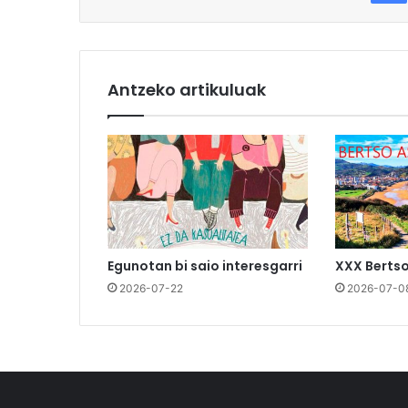
Antzeko artikuluak
Egunotan bi saio interesgarri
XXX Berts
2026-07-22
2026-07-0