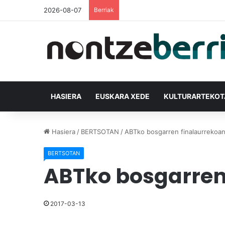
2026-08-07
Berriak
HASIERA
EUSKARA XEDE
KULTURARTEKO
Hasiera
/
BERTSOTAN
/
ABTko bosgarren finalaurrekoan
BERTSOTAN
ABTko bosgarren
2017-03-13