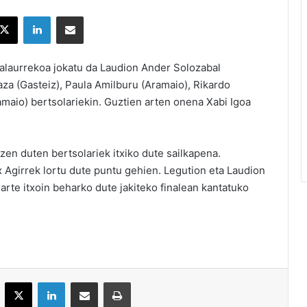
X
LinkedIn
Partekatu e-posta bidez
nalaurrekoa jokatu da Laudion Ander Solozabal
aza (Gasteiz), Paula Amilburu (Aramaio), Rikardo
amaio) bertsolariekin. Guztien arten onena Xabi Igoa
en duten bertsolariek itxiko dute sailkapena.
 Agirrek lortu dute puntu gehien. Legution eta Laudion
arte itxoin beharko dute jakiteko finalean kantatuko
acebook
X
LinkedIn
Partekatu e-posta bidez
Inprimatu