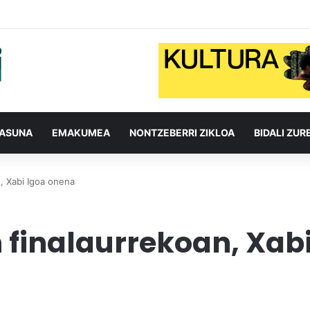
TASUNA
EMAKUMEA
NONTZEBERRI ZIKLOA
BIDALI ZUR
, Xabi Igoa onena
 finalaurrekoan, Xab