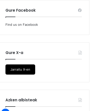
Gure Facebook
Find us on Facebook
Gure X-a
Jarraitu X-en
Azken albisteak