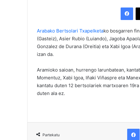
Facebook
Arabako Bertsolari Txapelketa
ko bosgarren fi
(Gasteiz), Asier Rubio (Luiando), Jagoba Apaol
Gonzalez de Durana (Oreitia) eta Xabi Igoa (Ar
izan da.
Aramioko saioan, hurrengo larunbatean, kantatz
Momentuz, Xabi Igoa, Iñaki Viñaspre eta Manex
kantatu duten 12 bertsolariek martxoaren 19ra 
duten ala ez.
F
Partekatu