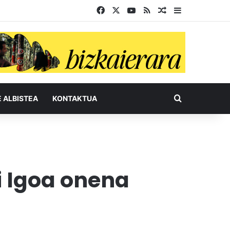
Facebook
X
YouTube
RSS
Ausazko artikul
Sidebar
Bilatu honel
E ALBISTEA
KONTAKTUA
i Igoa onena