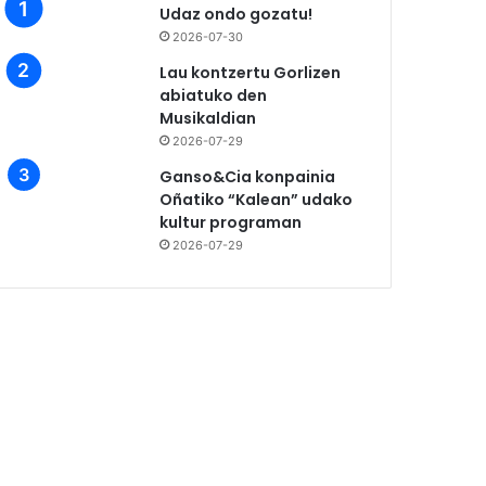
Udaz ondo gozatu!
2026-07-30
Lau kontzertu Gorlizen
abiatuko den
Musikaldian
2026-07-29
Ganso&Cia konpainia
Oñatiko “Kalean” udako
kultur programan
2026-07-29