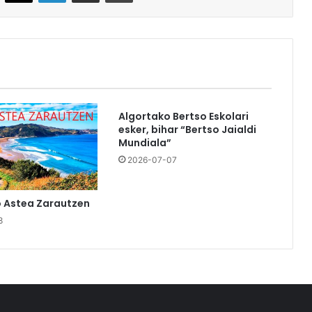
Algortako Bertso Eskolari
esker, bihar “Bertso Jaialdi
Mundiala”
2026-07-07
o Astea Zarautzen
8