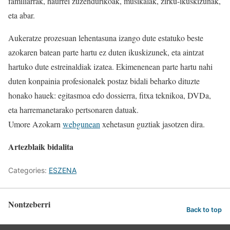
familiarrak, haurrei zuzendurikoak, musikalak, zirku-ikuskizunak,
eta abar.
Aukeratze prozesuan lehentasuna izango dute estatuko beste
azokaren batean parte hartu ez duten ikuskizunek, eta aintzat
hartuko dute estreinaldiak izatea. Ekimenenean parte hartu nahi
duten konpainia profesionalek postaz bidali beharko dituzte
honako hauek: egitasmoa edo dossierra, fitxa teknikoa, DVDa,
eta harremanetarako pertsonaren datuak.
Umore Azokarn
webgunean
xehetasun guztiak jasotzen dira.
Artezblaik bidalita
Categories:
ESZENA
Nontzeberri
Back to top