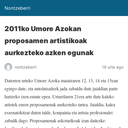
Nontzeberri
2011ko Umore Azokan
proposamen artistikoak
aurkezteko azken egunak
nontzeberri
16 urte ago
Datorren urteko Umore Azoka maiatzaren 12, 13, 14 eta 15ean
egingo dute, eta antolatzaileek jada zabaldu dute jaialdian parte
hartzeko izen-emate epea. Urtarrilaren 21era arte dute kaleko
artistek euren proposamenak aurkezteko tartea. Jaialdia, kalea
eszenatokitzat duten talde, konpainia eta artista profesionalei
zabalik dago. Proposamenak askotarikoak izan daitezke: