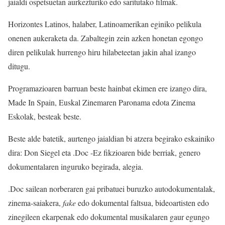
jaialdi ospetsuetan aurkezturiko edo saritutako filmak.
Horizontes Latinos, halaber, Latinoamerikan eginiko pelikula
onenen aukeraketa da. Zabaltegin zein azken honetan egongo
diren pelikulak hurrengo hiru hilabeteetan jakin ahal izango
ditugu.
Programazioaren barruan beste hainbat ekimen ere izango dira,
Made In Spain, Euskal Zinemaren Paronama edota Zinema
Eskolak, besteak beste.
Beste alde batetik, aurtengo jaialdian bi atzera begirako eskainiko
dira: Don Siegel eta .Doc -Ez fikzioaren bide berriak, genero
dokumentalaren inguruko begirada, alegia.
.Doc sailean norberaren gai pribatuei buruzko autodokumentalak,
zinema-saiakera,
fake
edo dokumental faltsua, bideoartisten edo
zinegileen ekarpenak edo dokumental musikalaren gaur egungo