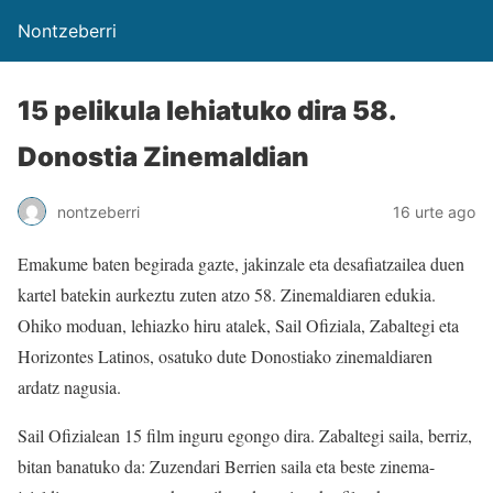
Nontzeberri
15 pelikula lehiatuko dira 58.
Donostia Zinemaldian
nontzeberri
16 urte ago
Emakume baten begirada gazte, jakinzale eta desafiatzailea duen
kartel batekin aurkeztu zuten atzo 58. Zinemaldiaren edukia.
Ohiko moduan, lehiazko hiru atalek, Sail Ofiziala, Zabaltegi eta
Horizontes Latinos, osatuko dute Donostiako zinemaldiaren
ardatz nagusia.
Sail Ofizialean 15 film inguru egongo dira. Zabaltegi saila, berriz,
bitan banatuko da: Zuzendari Berrien saila eta beste zinema-