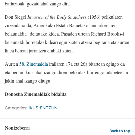
bariazioak, gozatu ahal zango dira.
Don Siegel
Invasion of the Body Snatchers
(1956) pelikularen
zuzendaria da, Amerikako Estatu Batuetako "indarkeriaren
belaunaldia" deitutako kidea. Pasaden urtean Richard Brooks-i
belaunaldi horretako kideari egin zioten atzera begirada eta aurten
linea berean jarraitzea erabaki zuten.
Aurten
58. Zinemaldia
irailaren 17a eta 26a bitartean egingo da
eta bertan ikusi ahal izango diren pelikulak hurrengo hilabeteetan
jakin ahal izango ditugu.
Donostia Zinemaldiak bidalita
Categories:
IKUS-ENTZUN
Nontzeberri
Back to top