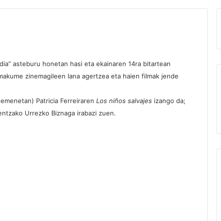
ia” asteburu honetan hasi eta ekainaren 14ra bitartean
akume zinemagileen lana agertzea eta haien filmak jende
nemenetan) Patricia Ferreiraren
Los niños salvajes
izango da;
ntzako Urrezko Biznaga irabazi zuen.