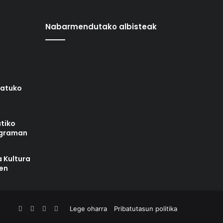
Nabarmendutako albisteak
iatuko
tiko
ograman
 Kultura
zen
Facebook
X
YouTube
RSS
Lege oharra
Pribatutasun politika