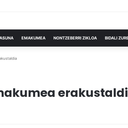
TASUNA
EMAKUMEA
NONTZEBERRI ZIKLOA
BIDALI ZUR
kustaldia
makumea erakustald