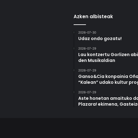
Azken albisteak
2026-07-30
Udaz ondo gozatu!
2026-07-29
Lau kontzertu Gorlizen ab
den Musikaldian
2026-07-29
Ganso&Cia konpainia Oña
“Kalean” udako kultur pr
2026-07-29
Aste honetan amaituko da
Plazara! ekimena, Gastei