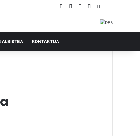
Facebook
X
YouTube
RSS
Ausazko artikul
Sidebar
Bilatu honela
E ALBISTEA
KONTAKTUA
ia