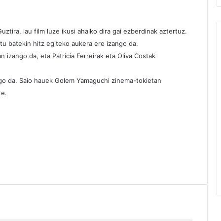
uztira, lau film luze ikusi ahalko dira gai ezberdinak aztertuz.
tu batekin hitz egiteko aukera ere izango da.
n izango da, eta Patricia Ferreirak eta Oliva Costak
ango da. Saio hauek Golem Yamaguchi zinema-tokietan
re.