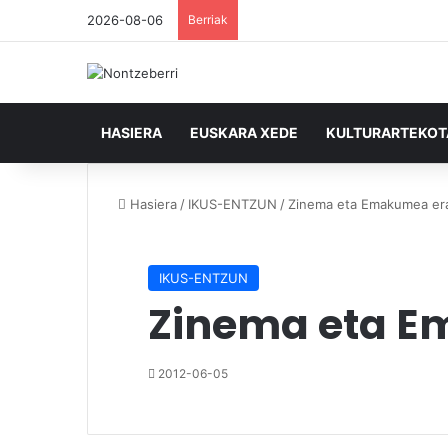
2026-08-06
Berriak
HASIERA
EUSKARA XEDE
KULTURARTEKO
Hasiera
/
IKUS-ENTZUN
/
Zinema eta Emakumea era
IKUS-ENTZUN
Zinema eta E
2012-06-05