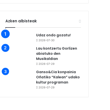
Azken albisteak
Udaz ondo gozatu!
2026-07-30
Lau kontzertu Gorlizen
abiatuko den
Musikaldian
2026-07-29
Ganso&Cia konpainia
Oñatiko “Kalean” udako
kultur programan
2026-07-29