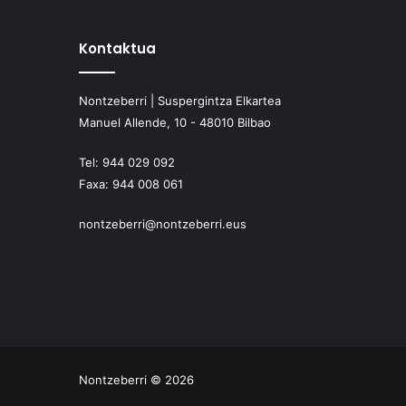
Kontaktua
Nontzeberri | Suspergintza Elkartea
Manuel Allende, 10 - 48010 Bilbao
Tel:
944 029 092
Faxa:
944 008 061
nontzeberri@nontzeberri.eus
Nontzeberri © 2026