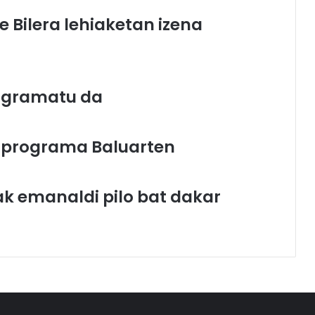
e Bilera lehiaketan izena
rogramatu da
“ programa Baluarten
k emanaldi pilo bat dakar