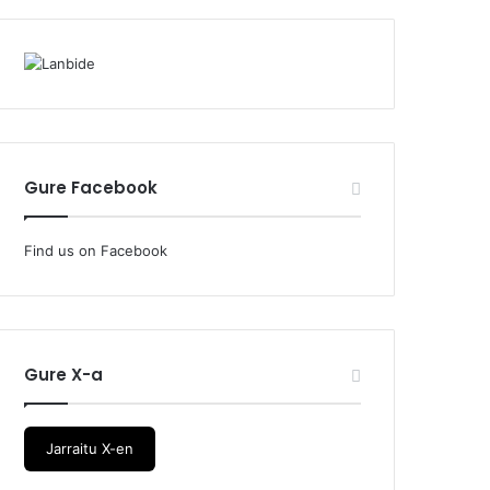
Gure Facebook
Find us on Facebook
Gure X-a
Jarraitu X-en