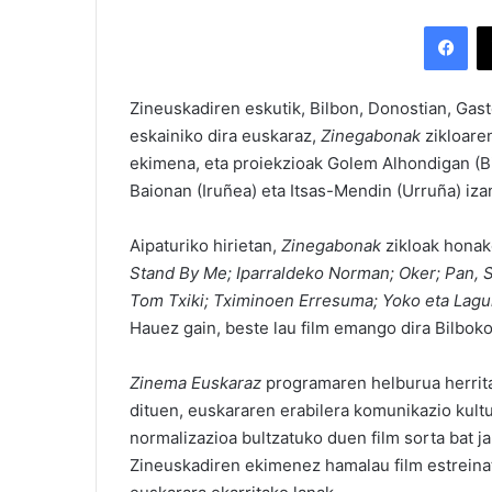
Facebook
Zineuskadiren eskutik, Bilbon, Donostian, Gas
eskainiko dira euskaraz,
Zinegabonak
zikloare
ekimena, eta proiekzioak Golem Alhondigan (Bil
Baionan (Iruñea) eta Itsas-Mendin (Urruña) iza
Aipaturiko hirietan,
Zinegabonak
zikloak honak
Stand By Me; Iparraldeko Norman; Oker; Pan, S
Tom Txiki; Tximinoen Erresuma; Yoko eta Lag
Hauez gain, beste lau film emango dira Bilbok
Zinema Euskaraz
programaren helburua herrita
dituen, euskararen erabilera komunikazio kultur
normalizazioa bultzatuko duen film sorta bat ja
Zineuskadiren ekimenez hamalau film estreinat