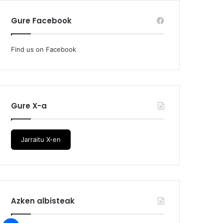
Gure Facebook
Find us on Facebook
Gure X-a
Jarraitu X-en
Azken albisteak