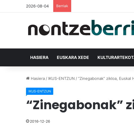
2026-08-04
Berriak
HASIERA
EUSKARA XEDE
KULTURARTEKO
Hasiera
/
IKUS-ENTZUN
/
“Zinegabonak” zikloa, Euskal
IKUS-ENTZUN
“Zinegabonak” zi
2016-12-26