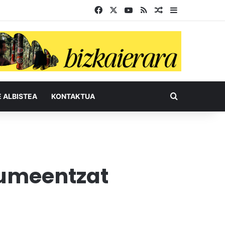
Facebook
X
YouTube
RSS
Ausazko artikul
Sidebar
Bilatu honel
E ALBISTEA
KONTAKTUA
 umeentzat