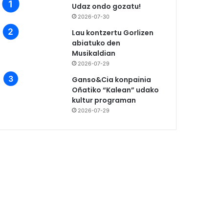
Udaz ondo gozatu!
2026-07-30
Lau kontzertu Gorlizen
abiatuko den
Musikaldian
2026-07-29
Ganso&Cia konpainia
Oñatiko “Kalean” udako
kultur programan
2026-07-29