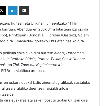
X
LinkedIn
Partekatu e-posta bidez
teizen, Iruñean eta Urruñan, umeentzako 11 film
n barruan. Abenduaren 26tik 31ra bitartean izango da
bo), Printzipen (Donostia), Floridan (Gasteiz), Golem
ngo dira. Emanaldiak goizeko 11:00etan hasiko dira.
o pelikula eskainiko ditu aurten:
Albert; Doraemon
ekula Betirako Bidaia; Printze Txikia; Snow Queen;
unak
eta
Zipi, Zape eta Kapitainaren Irla
.
o EITBren Multibox aretoan.
rren eskura euskal balio zinematografikoak sustatuko
al gisa erabiliko duen zein aisialdi arloan
rtzea da.
u dira euskaraz eta azken bost urteotan 67 izan dira