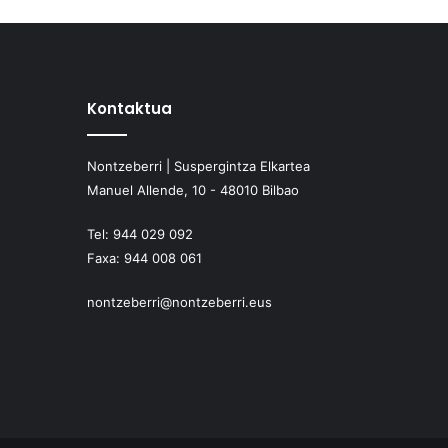
Kontaktua
Nontzeberri | Suspergintza Elkartea
Manuel Allende, 10 - 48010 Bilbao
Tel:
944 029 092
Faxa:
944 008 061
nontzeberri@nontzeberri.eus