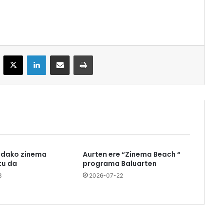
acebook
X
LinkedIn
Partekatu e-posta bidez
Inprimatu
udako zinema
Aurten ere “Zinema Beach “
u da
programa Baluarten
3
2026-07-22