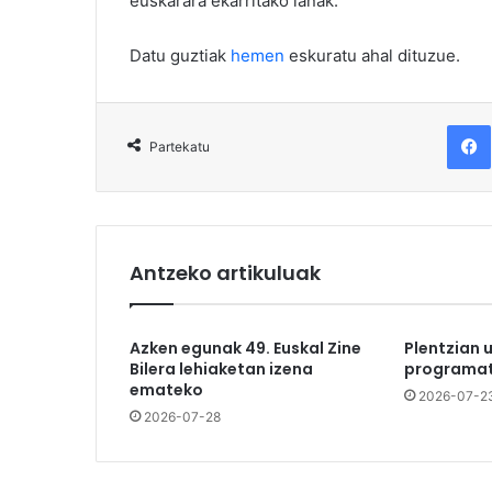
euskarara ekarritako lanak.
Datu guztiak
hemen
eskuratu ahal dituzue.
F
Partekatu
Antzeko artikuluak
Azken egunak 49. Euskal Zine
Plentzian 
Bilera lehiaketan izena
programat
emateko
2026-07-2
2026-07-28