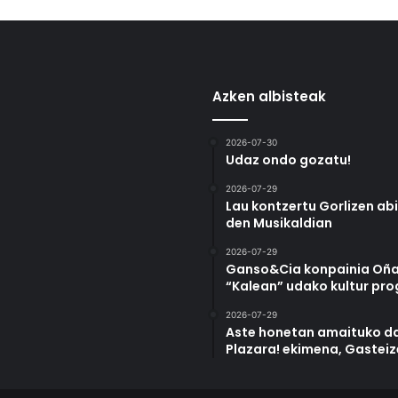
Azken albisteak
2026-07-30
Udaz ondo gozatu!
2026-07-29
Lau kontzertu Gorlizen ab
den Musikaldian
2026-07-29
Ganso&Cia konpainia Oña
“Kalean” udako kultur pr
2026-07-29
Aste honetan amaituko da
Plazara! ekimena, Gastei