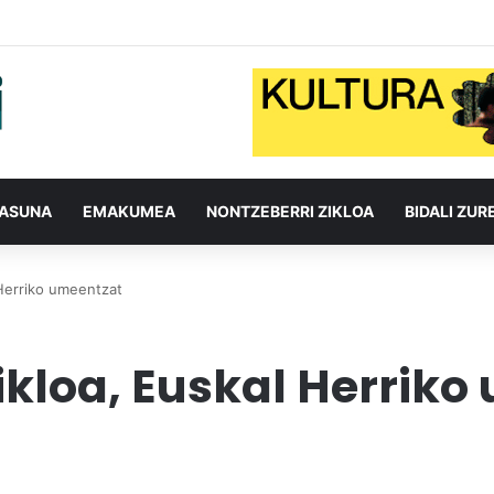
TASUNA
EMAKUMEA
NONTZEBERRI ZIKLOA
BIDALI ZUR
 Herriko umeentzat
kloa, Euskal Herriko