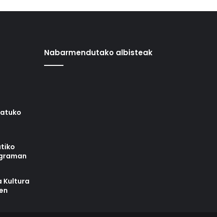
Nabarmendutako albisteak
iatuko
tiko
ograman
 Kultura
zen