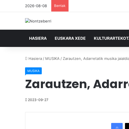
2026-08-08
Berriak
HASIERA
EUSKARA XEDE
KULTURARTEKO
Hasiera
/
MUSIKA
/
Zarautzen, Adarretatik musika jaialdi
MUSIKA
Zarautzen, Adarr
2023-09-27
Facebook