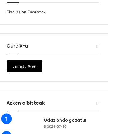
Find us on Facebook
Gure X-a
Jarraitu X-en
Azken albisteak
Udaz ondo gozatu!
2026-07-30