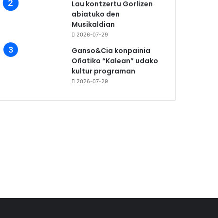
Lau kontzertu Gorlizen
abiatuko den
Musikaldian
2026-07-29
Ganso&Cia konpainia
Oñatiko “Kalean” udako
kultur programan
2026-07-29