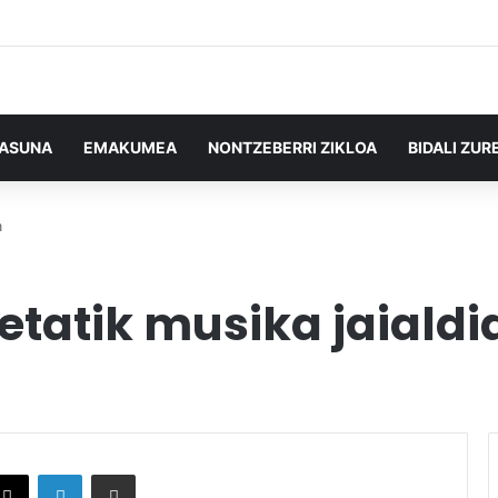
TASUNA
EMAKUMEA
NONTZEBERRI ZIKLOA
BIDALI ZUR
a
etatik musika jaialdi
X
LinkedIn
Partekatu e-posta bidez