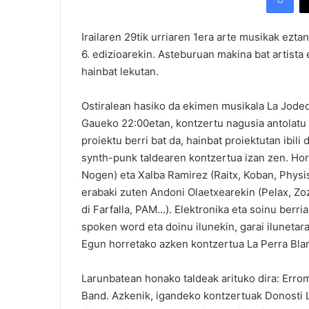
Irailaren 29tik urriaren 1era arte musikak ezt
6. edizioarekin. Asteburuan makina bat artista 
hainbat lekutan.
Ostiralean hasiko da ekimen musikala La Joded
Gaueko 22:00etan, kontzertu nagusia antolatu 
proiektu berri bat da, hainbat proiektutan ibil
synth-punk taldearen kontzertua izan zen. Hor 
Nogen) eta Xalba Ramirez (Raitx, Koban, Physis
erabaki zuten Andoni Olaetxearekin (Pelax, Zo
di Farfalla, PAM…). Elektronika eta soinu berri
spoken word eta doinu ilunekin, garai iluneta
Egun horretako azken kontzertua La Perra Bla
Larunbatean honako taldeak arituko dira: Erro
Band. Azkenik, igandeko kontzertuak Donosti L