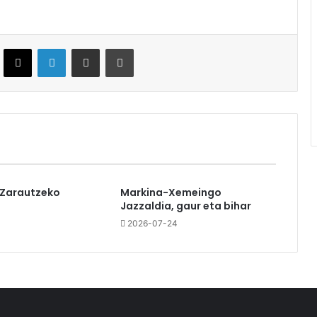
ebook
X
LinkedIn
Partekatu e-posta bidez
Inprimatu
 Zarautzeko
Markina-Xemeingo
Jazzaldia, gaur eta bihar
2026-07-24