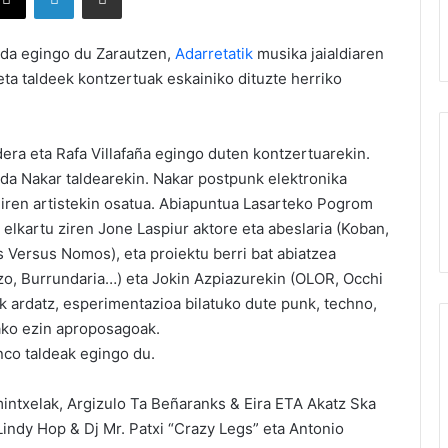
anda egingo du Zarautzen,
Adarretatik
musika jaialdiaren
eta taldeek kontzertuak eskainiko dituzte herriko
era eta Rafa Villafaña egingo duten kontzertuarekin.
da Nakar taldearekin. Nakar postpunk elektronika
i diren artistekin osatua. Abiapuntua Lasarteko Pogrom
elkartu ziren Jone Laspiur aktore eta abeslaria (Koban,
 Versus Nomos), eta proiektu berri bat abiatzea
zo, Burrundaria…) eta Jokin Azpiazurekin (OLOR, Occhi
ak ardatz, esperimentazioa bilatuko dute punk, techno,
rako ezin aproposagoak.
nco taldeak egingo du.
mintxelak, Argizulo Ta Beñaranks & Eira ETA Akatz Ska
indy Hop & Dj Mr. Patxi “Crazy Legs” eta Antonio