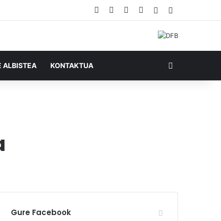
Facebook
X
YouTube
RSS
Ausazko artikul
Sidebar
Bilatu honela
E ALBISTEA
KONTAKTUA
a
Gure Facebook