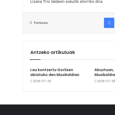
Lizana Trio taldeen eskutik etorriko dira.
Fac
Partekatu
Antzeko artikuluak
Lau kontzertu Gorlizen
Abuztuan,
abiatuko den Musikaldian
Musikaldia
2026-07-29
2026-07-29