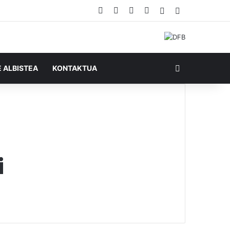
Facebook
X
YouTube
RSS
Ausazko artikul
Sidebar
Bilatu honela
E ALBISTEA
KONTAKTUA
i