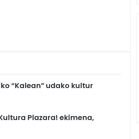
ko “Kalean” udako kultur
ultura Plazara! ekimena,