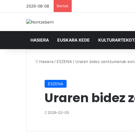
2026-08-08
Berriak
HASIERA
EUSKARA XEDE
KULTURARTEKO
Hasiera
/
ESZENA
/
Uraren bidez zentzumenak esna
ESZENA
Uraren bidez 
2026-02-05