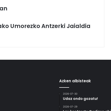
ean
ako Umorezko Antzerki Jaialdia
Azken albisteak
2026-07-30
Udaz ondo gozatu!
2026-07-29