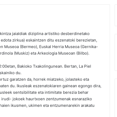
kintza
jaialdiak diziplina artistiko desberdinetako
 edota zirkua) eskaintzen ditu eszenatoki berezietan,
een Museoa (Bermeo), Euskal Herria Museoa (Gernika-
dinola (Muskiz) eta Arkeologia Museoan (Bilbo).
12:00etan, Bakioko Txakolingunean. Bertan, La Piel
kainiko du.
rtuz garatzen da, horrek miatzeko, jolasteko eta
aten du. Ikusleak eszenatokiaren gainean egongo dira,
sleek sentsibilitate eta intimitate berezia behar
en irudi- jokoek haurtxoen zentzumenak esnaraziko
z, haien ikusmen, ukimen eta entzumenarekin arakatu