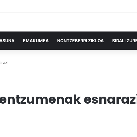
TASUNA
EMAKUMEA
NONTZEBERRI ZIKLOA
BIDALI ZUR
razi
zentzumenak esnaraz