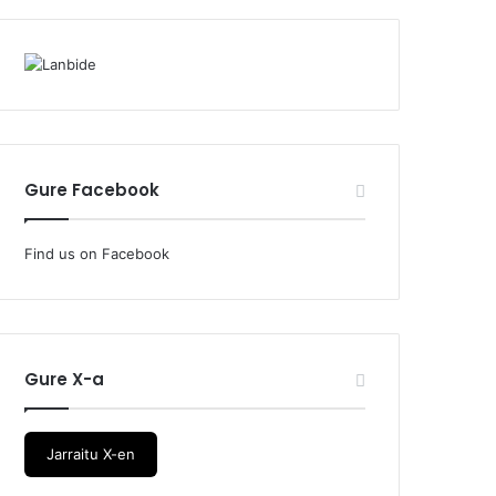
Gure Facebook
Find us on Facebook
Gure X-a
Jarraitu X-en