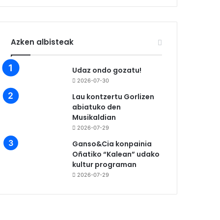
Azken albisteak
Udaz ondo gozatu!
2026-07-30
Lau kontzertu Gorlizen
abiatuko den
Musikaldian
2026-07-29
Ganso&Cia konpainia
Oñatiko “Kalean” udako
kultur programan
2026-07-29