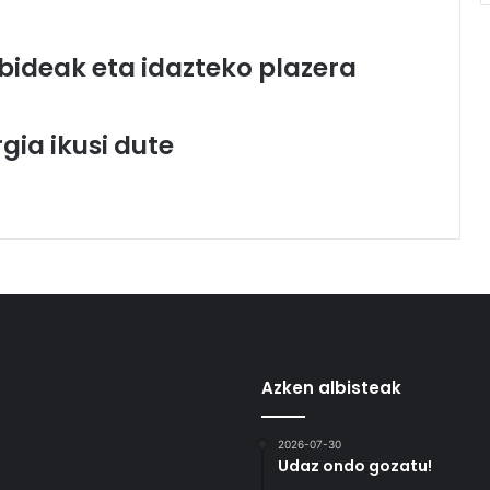
 bideak eta idazteko plazera
gia ikusi dute
Azken albisteak
2026-07-30
Udaz ondo gozatu!