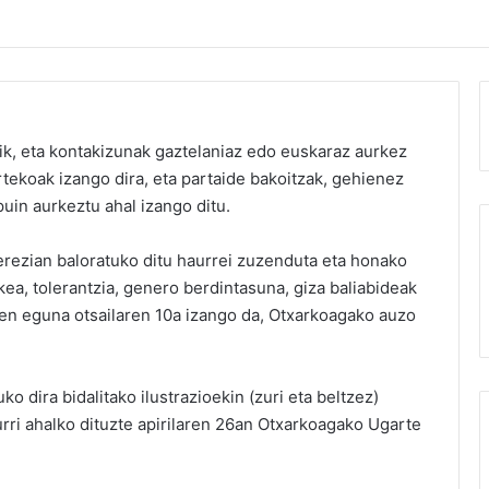
k, eta kontakizunak gaztelaniaz edo euskaraz aurkez
artekoak izango dira, eta partaide bakoitzak, gehienez
ipuin aurkeztu ahal izango ditu.
erezian baloratuko ditu haurrei zuzenduta eta honako
kea, tolerantzia, genero berdintasuna, giza baliabideak
ken eguna otsailaren 10a izango da, Otxarkoagako auzo
o dira bidalitako ilustrazioekin (zuri eta beltzez)
urri ahalko dituzte apirilaren 26an Otxarkoagako Ugarte