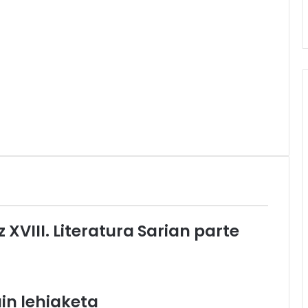
z XVIII. Literatura Sarian parte
uin lehiaketa