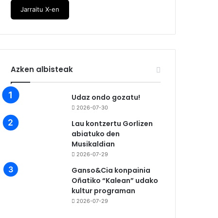
Jarraitu X-en
Azken albisteak
Udaz ondo gozatu!
2026-07-30
Lau kontzertu Gorlizen
abiatuko den
Musikaldian
2026-07-29
Ganso&Cia konpainia
Oñatiko “Kalean” udako
kultur programan
2026-07-29