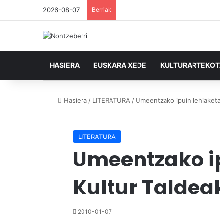
2026-08-07
Berriak
HASIERA
EUSKARA XEDE
KULTURARTEKO
Hasiera
/
LITERATURA
/
Umeentzako ipuin lehiaketa 
LITERATURA
Umeentzako ip
Kultur Taldea
2010-01-07