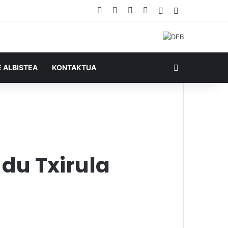
Facebook
X
YouTube
RSS
Ausazko artikul
Sidebar
Bilatu honela
E ALBISTEA
KONTAKTUA
du Txirula