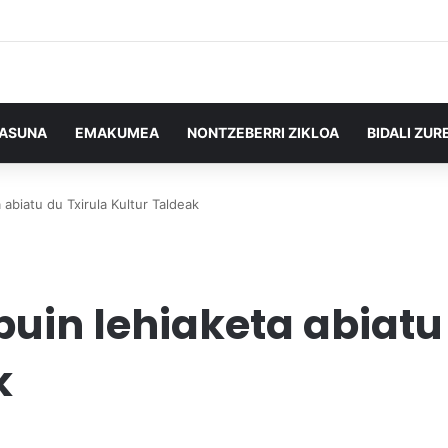
TASUNA
EMAKUMEA
NONTZEBERRI ZIKLOA
BIDALI ZUR
abiatu du Txirula Kultur Taldeak
uin lehiaketa abiatu 
k