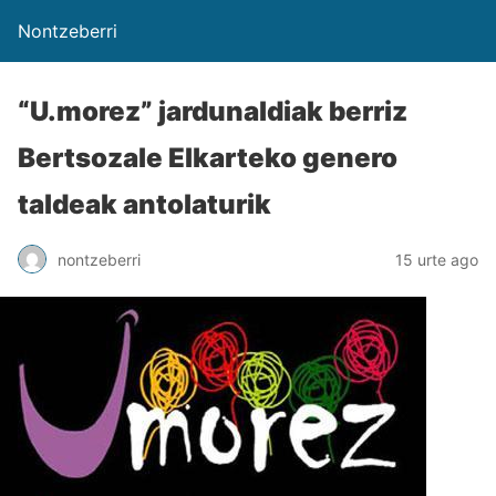
Nontzeberri
“U.morez” jardunaldiak berriz
Bertsozale Elkarteko genero
taldeak antolaturik
nontzeberri
15 urte ago