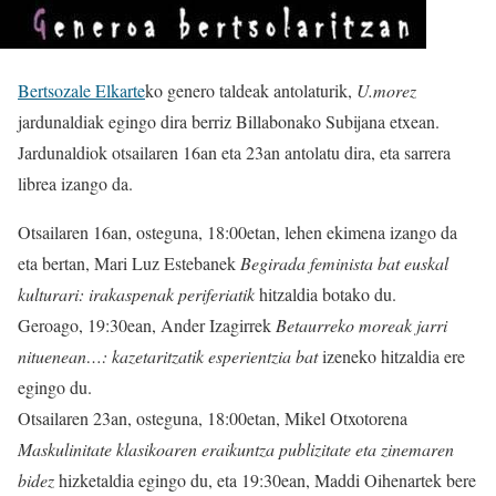
Bertsozale Elkarte
ko genero taldeak antolaturik,
U.morez
jardunaldiak egingo dira berriz Billabonako Subijana etxean.
Jardunaldiok otsailaren 16an eta 23an antolatu dira, eta sarrera
librea izango da.
Otsailaren 16an, osteguna, 18:00etan, lehen ekimena izango da
eta bertan, Mari Luz Estebanek
Begirada feminista bat euskal
kulturari: irakaspenak periferiatik
hitzaldia botako du.
Geroago, 19:30ean, Ander Izagirrek
Betaurreko moreak jarri
nituenean…: kazetaritzatik esperientzia bat
izeneko hitzaldia ere
egingo du.
Otsailaren 23an, osteguna, 18:00etan, Mikel Otxotorena
Maskulinitate klasikoaren eraikuntza publizitate eta zinemaren
bidez
hizketaldia egingo du, eta 19:30ean, Maddi Oihenartek bere