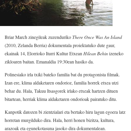
Briar March zinegileak zuzenduriko
There Once Was An Island
(2010, Zelanda Berria) dokumentala proiektatuko dute gaur,
ekainak 14, Elorrioko Iturri Kultur Etxean
Hilean Behin
izeneko
zikloaren baitan. Emanaldia 19:30ean hasiko da.
Polinesiako irla txiki bateko familia bat du protagonista filmak.
Izan ere, klima aldaketaren ondorioz, familia horrek etxea utzi
behar du. Hala, Takuu Itsasgorek irlako etxeak hartzen dituen
bitartean, herriak klima aldaketaren ondorioak pairatuko ditu.
Kanpotik datozen bi zientzialari eta bertako hiru lagun egoera latz
horretan murgilduko dira. Hala, herri honen bizitza, kultura,
arazoak eta egunekotasuna jasoko dira dokumentalean.