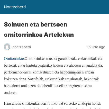
Nontzeberri
Soinuen eta bertsoen
ornitorrinkoa Artelekun
nontzeberri
16 urte ago
Ornitorrinkus
Ornitorrinkus musika garaikideak, elektronikak eta
bertsoak elkar hartuta osaturiko hotsen eta ahotsen emanaldia da,
performance-aren, kontzertuaren eta happening-aren artean
kokatzen dena. Saxofoiak, elektronikak eta ahotsak, bakoitzak
bere alorra arakatzen du lehenik eta elkar eragiten ausartu
ondoren.
Hiru ahotsek hizkuntza berri trinko bat sortzeko ahalegin honek