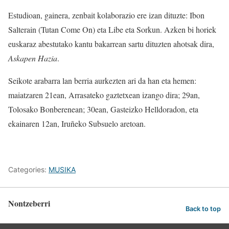
Estudioan, gainera, zenbait kolaborazio ere izan dituzte: Ibon
Salterain (Tutan Come On) eta Libe eta Sorkun. Azken bi horiek
euskaraz abestutako kantu bakarrean sartu dituzten ahotsak dira,
Askapen Hazia
.
Seikote arabarra lan berria aurkezten ari da han eta hemen:
maiatzaren 21ean, Arrasateko gaztetxean izango dira; 29an,
Tolosako Bonberenean; 30ean, Gasteizko Helldoradon, eta
ekainaren 12an, Iruñeko Subsuelo aretoan.
Categories:
MUSIKA
Nontzeberri
Back to top