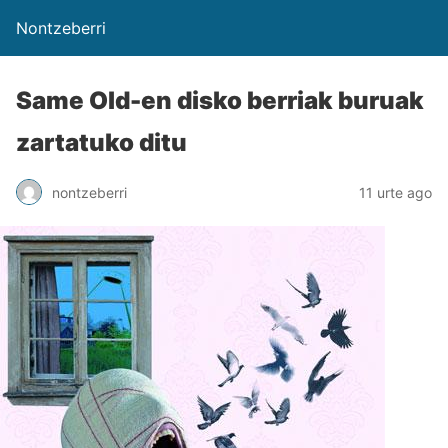
Nontzeberri
Same Old-en disko berriak buruak
zartatuko ditu
nontzeberri
11 urte ago