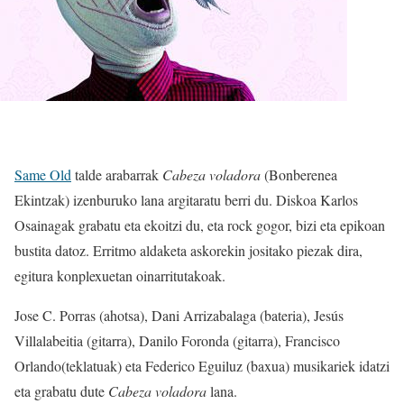
Same Old
talde arabarrak
Cabeza voladora
(Bonberenea
Ekintzak) izenburuko lana argitaratu berri du. Diskoa Karlos
Osainagak grabatu eta ekoitzi du, eta rock gogor, bizi eta epikoan
bustita datoz. Erritmo aldaketa askorekin jositako piezak dira,
egitura konplexuetan oinarritutakoak.
Jose C. Porras (ahotsa), Dani Arrizabalaga (bateria), Jesús
Villalabeitia (gitarra), Danilo Foronda (gitarra), Francisco
Orlando(teklatuak) eta Federico Eguiluz (baxua) musikariek idatzi
eta grabatu dute
Cabeza voladora
lana.