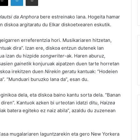
Hautsi da Anphora
bere estreinako lana. Hogeita hamar
 diskoa argitaratu du Elkar diskoetxearen eskutik.
igarren erreferentzia hori. Musikariaren hitzetan,
tuak dira”. Izan ere, diskoa entzun dutenek lan
ua izan du hizpide
songwriter
-ak. Haren aburuz,
sasien gainetik
konjuruak aipatzen duen tarte horretan
iskoa irekitzen duen
Nirekin geratu
kantuak: “Hodeien
a”. “Munduari buruzko lana da”, esan du.
inikoa dela, eta diskoa baino kantu sorta dela. “Banan
diren”. Kantuok azken bi urteotan idatzi ditu,
Haizea
k batera egiteko ez naiz abila”, azaldu du zuzenean
 Casa mugalariaren laguntzarekin eta gero New Yorkera