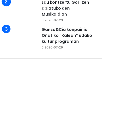
Lau kontzertu Gorlizen
abiatuko den
Musikaldian
2026-07-29
Ganso&Cia konpainia
Oñatiko “Kalean” udako
kultur programan
2026-07-29