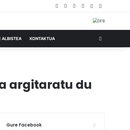
Facebook
X
YouTube
RSS
Ausazko artikul
Sidebar
Bilatu honela
E ALBISTEA
KONTAKTUA
a argitaratu du
Gure Facebook