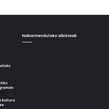
Nabarmendutako albisteak
iatuko
tiko
ograman
 Kultura
zen