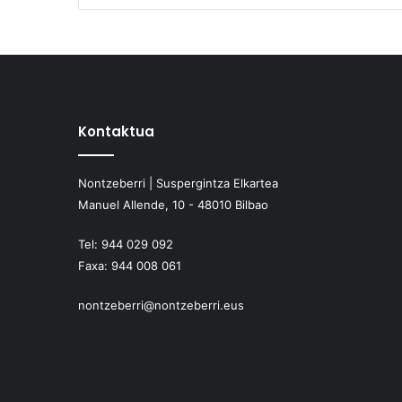
Kontaktua
Nontzeberri | Suspergintza Elkartea
Manuel Allende, 10 - 48010 Bilbao
Tel:
944 029 092
Faxa:
944 008 061
nontzeberri@nontzeberri.eus