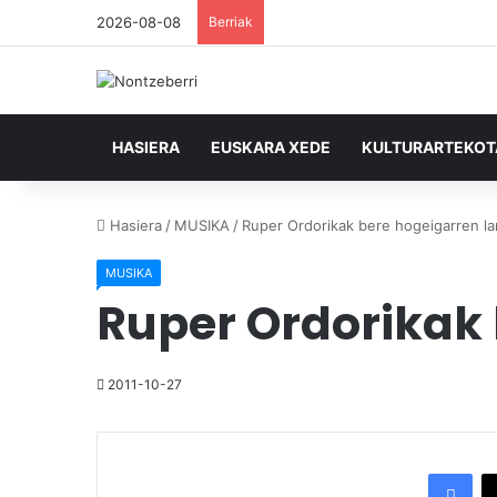
2026-08-08
Berriak
HASIERA
EUSKARA XEDE
KULTURARTEKO
Hasiera
/
MUSIKA
/
Ruper Ordorikak bere hogeigarren la
MUSIKA
Ruper Ordorikak 
2011-10-27
Facebook