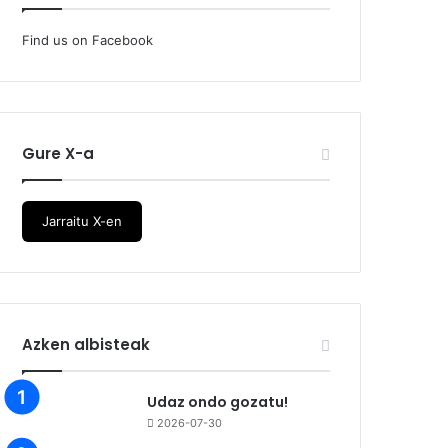
Find us on Facebook
Gure X-a
Jarraitu X-en
Azken albisteak
Udaz ondo gozatu!
2026-07-30