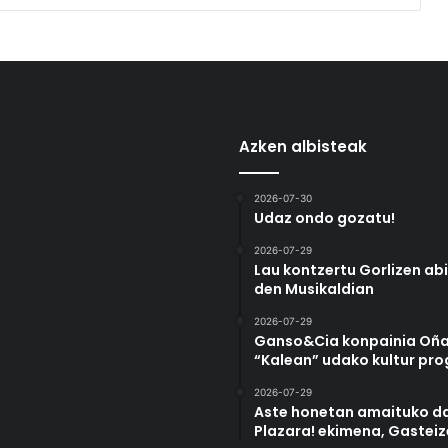
Azken albisteak
2026-07-30
Udaz ondo gozatu!
2026-07-29
Lau kontzertu Gorlizen ab
den Musikaldian
2026-07-29
Ganso&Cia konpainia Oña
“Kalean” udako kultur pr
2026-07-29
Aste honetan amaituko da
Plazara! ekimena, Gastei