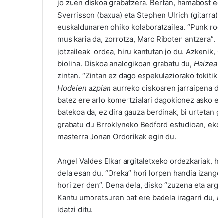
jo zuen diskoa grabatzera. Bertan, hamabost e
Sverrisson (baxua) eta Stephen Ulrich (gitarra
euskaldunaren ohiko kolaboratzailea. “Punk ro
musikaria da, zorrotza, Marc Riboten antzera”.
jotzaileak, ordea, hiru kantutan jo du. Azkenik,
biolina. Diskoa analogikoan grabatu du,
Haizea
zintan. “Zintan ez dago espekulaziorako tokitik
Hodeien azpian
aurreko diskoaren jarraipena d
batez ere arlo komertzialari dagokionez asko e
batekoa da, ez dira gauza berdinak, bi urteta
grabatu du Brroklyneko Bedford estudioan, ek
masterra Jonan Ordorikak egin du.
Angel Valdes Elkar argitaletxeko ordezkariak, 
dela esan du. “Oreka” hori lorpen handia izang
hori zer den”. Dena dela, disko “zuzena eta arg
Kantu umoretsuren bat ere badela iragarri du,
idatzi ditu.