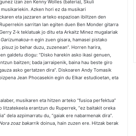
gunez izan zen Kenny Wolles (bateria), Skuli
) musikariekin. Azken hori ez da musikari
ckaren eta jazzaren arteko espazioan ibiltzen den
 Ruperrekin sarritan lan egiten duen Ben Monder gitarra
 Gerry Z-k teklatuak jo ditu eta Arkaitz Minez mugalariak
 Garizumakoa
-n egin zuen gisara, hamasei pistako
, pisuz jo behar duzu, zuzenean”. Horren harira,
en galdetu diogu: “Disko harekin asko ikasi genuen,
ntzun baitzen; bada jarraipenik, baina hau beste giro
n gauza asko gertatzen dira”. Diskoaren Andy Tomasik
oizpena Jean Phocasekin egin du Elkar estudioetan, eta
halaber, musikaren eta hitzen arteko “fusioa perfektua”
o litzatekeela erantzun du Ruperrek, “ez baitakit oreka
ia” dela azpimarratu du, “gaiak ere nabarmenak dira”.
Nora zoaz bakarrik
doinua, hain zuzen ere. Hitzak berak