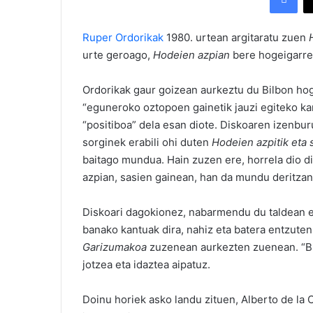
Ruper Ordorikak
1980. urtean argitaratu zuen
urte geroago,
Hodeien azpian
bere hogeigarren
Ordorikak gaur goizean aurkeztu du Bilbon hoge
“eguneroko oztopoen gainetik jauzi egiteko kan
“positiboa” dela esan diote. Diskoaren izenbur
sorginek erabili ohi duten
Hodeien azpitik eta 
baitago mundua. Hain zuzen ere, horrela dio d
azpian, sasien gainean, han da mundu deritzan
Diskoari dagokionez, nabarmendu du taldean eg
banako kantuak dira, nahiz eta batera entzuten 
Garizumakoa
zuzenean aurkezten zuenean. “Bia
jotzea eta idaztea aipatuz.
Doinu horiek asko landu zituen, Alberto de la