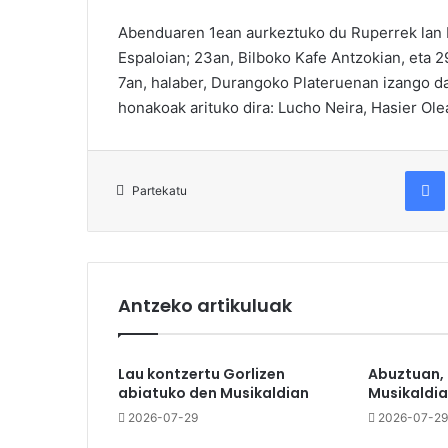
Abenduaren 1ean aurkeztuko du Ruperrek lan b
Espaloian; 23an, Bilboko Kafe Antzokian, eta 2
7an, halaber, Durangoko Plateruenan izango da
honakoak arituko dira: Lucho Neira, Hasier Ole
Fac
Partekatu
Antzeko artikuluak
Lau kontzertu Gorlizen
Abuztuan,
abiatuko den Musikaldian
Musikaldia
2026-07-29
2026-07-29