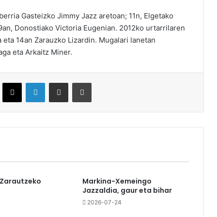
erria Gasteizko Jimmy Jazz aretoan; 11n, Elgetako
9an, Donostiako Victoria Eugenian. 2012ko urtarrilaren
 eta 14an Zarauzko Lizardin. Mugalari lanetan
aga eta Arkaitz Miner.
ebook
X
LinkedIn
Partekatu e-posta bidez
Inprimatu
 Zarautzeko
Markina-Xemeingo
Jazzaldia, gaur eta bihar
2026-07-24