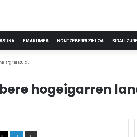
TASUNA
EMAKUMEA
NONTZEBERRI ZIKLOA
BIDALI ZUR
na argitaratu du
bere hogeigarren lan
X
LinkedIn
Partekatu e-posta bidez