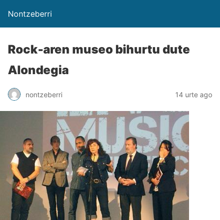
Nontzeberri
Rock-aren museo bihurtu dute
Alondegia
nontzeberri
14 urte ago