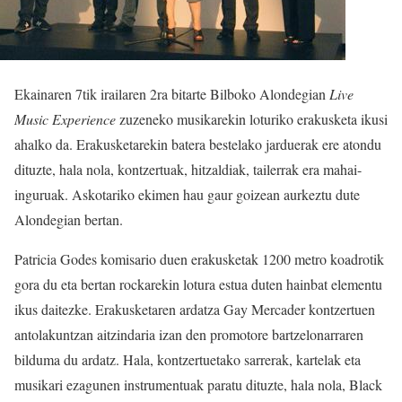
Ekainaren 7tik irailaren 2ra bitarte Bilboko Alondegian
Live
Music Experience
zuzeneko musikarekin loturiko erakusketa ikusi
ahalko da. Erakusketarekin batera bestelako jarduerak ere atondu
dituzte, hala nola, kontzertuak, hitzaldiak, tailerrak era mahai-
inguruak. Askotariko ekimen hau gaur goizean aurkeztu dute
Alondegian bertan.
Patricia Godes komisario duen erakusketak 1200 metro koadrotik
gora du eta bertan rockarekin lotura estua duten hainbat elementu
ikus daitezke. Erakusketaren ardatza Gay Mercader kontzertuen
antolakuntzan aitzindaria izan den promotore bartzelonarraren
bilduma du ardatz. Hala, kontzertuetako sarrerak, kartelak eta
musikari ezagunen instrumentuak paratu dituzte, hala nola, Black