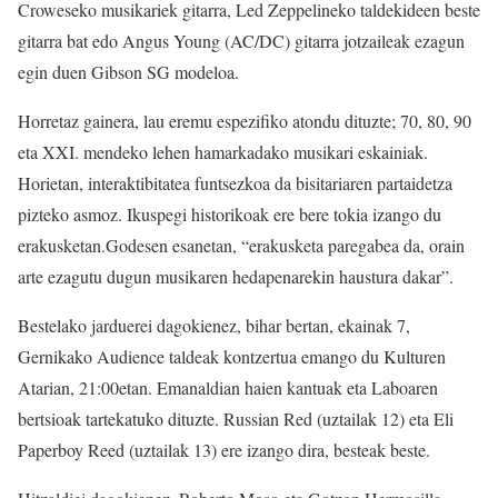
Croweseko musikariek gitarra, Led Zeppelineko taldekideen beste
gitarra bat edo Angus Young (AC/DC) gitarra jotzaileak ezagun
egin duen Gibson SG modeloa.
Horretaz gainera, lau eremu espezifiko atondu dituzte; 70, 80, 90
eta XXI. mendeko lehen hamarkadako musikari eskainiak.
Horietan, interaktibitatea funtsezkoa da bisitariaren partaidetza
pizteko asmoz. Ikuspegi historikoak ere bere tokia izango du
erakusketan.Godesen esanetan, “erakusketa paregabea da, orain
arte ezagutu dugun musikaren hedapenarekin haustura dakar”.
Bestelako jarduerei dagokienez, bihar bertan, ekainak 7,
Gernikako Audience taldeak kontzertua emango du Kulturen
Atarian, 21:00etan. Emanaldian haien kantuak eta Laboaren
bertsioak tartekatuko dituzte. Russian Red (uztailak 12) eta Eli
Paperboy Reed (uztailak 13) ere izango dira, besteak beste.