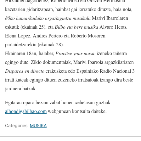
Hitzaldiei dagokienez, Roberto Moso eta Gotzon Hermosilla
kazetarien gidaritzapean, hainbat gai jorratuko dituzte, hala nola,
80ko hamarkadako argazkigintza musikala
Marivi Ibarrolaren
eskutik (ekainak 25), eta
Bilbo eta bere musika
Alvaro Heras,
Elena Lopez, Andres Pertero eta Roberto Mosoren
partaidetzarekin (ekainak 28).
Ekainaren 18an, halaber,
Practice your music
izeneko tailerra
egingo dute. Ziklo dokumentalak, Marivi Ibarrola argazkilariaren
Disparos en directo
erakusketa edo Espainiako Radio Nacional 3
irrati kateak egingo dituen zuzeneko irratsaioak izango dira beste
jarduera batzuk.
Egitarau oparo bezain zabal honen xehetasun guztiak
alhondigabilbao.com
webgunean kontsulta daiteke.
Categories:
MUSIKA