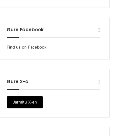
Gure Facebook
Find us on Facebook
Gure X-a
Jarraitu X-en