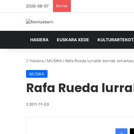
2026-08-07
Berriak
HASIERA
EUSKARA XEDE
KULTURARTEKO
Hasiera
/
MUSIKA
/
Rafa Rueda lurralde berriak zeharkat
MUSIKA
Rafa Rueda lurra
2011-11-03
Facebook