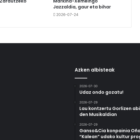
 Zarautzeko
Markina-Xemeingo
Jazzaldia, gaur eta bihar
2026-07-24
Azken albisteak
2026-07-30
Udaz ondo gozatu!
2026-07-29
Lau kontzertu Gorlizen ab
den Musikaldian
2026-07-29
Ganso&Cia konpainia Oña
“Kalean” udako kultur pr