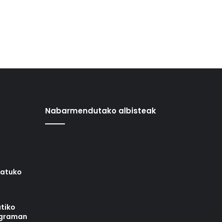
Nabarmendutako albisteak
iatuko
tiko
ograman