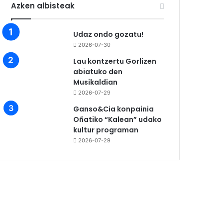
Azken albisteak
Udaz ondo gozatu!
2026-07-30
Lau kontzertu Gorlizen
abiatuko den
Musikaldian
2026-07-29
Ganso&Cia konpainia
Oñatiko “Kalean” udako
kultur programan
2026-07-29