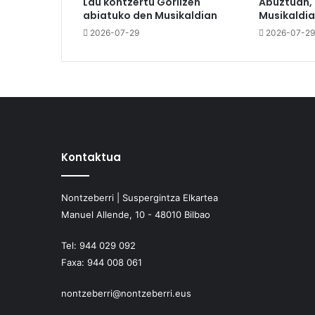
Lau kontzertu Gorlizen
Abuztuan,
abiatuko den Musikaldian
Musikaldia
2026-07-29
2026-07-29
Kontaktua
Nontzeberri | Suspergintza Elkartea
Manuel Allende, 10 - 48010 Bilbao
Tel:
944 029 092
Faxa:
944 008 061
nontzeberri@nontzeberri.eus