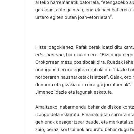
arteko harremanetik datorrela, “etengabeko ald
garajean, auto gainean, enarek habi bat eraiki
urtero egiten duten joan-etorrietan”.
Hitzei dagokienez, Rafak berak idatzi ditu kant
eder honetan
, hain zuzen ere. “Bizi dugun ego
Orokorrean mezu positiboak dira. Ruedak lehend
oraingoan berriro egitea erabaki du. “Idazle ba
norberaren hausnarketak islatzea”. Gaiak, oro 
denbora eta gizakia dira nire gai jorratuenak”.
Jimenez idazle eta lagunak eskatuta.
Amaitzeko, nabarmendu behar da diskoa kontz
izango dela eskuratu. Emanaldietan sarrera et
gehienak desagertzear daude, eta merkatal zent
zaio, beraz, sortzaileok arduratu behar dugu b