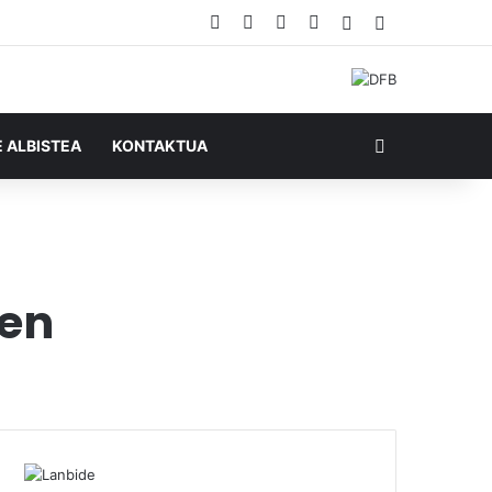
Facebook
X
YouTube
RSS
Ausazko artikul
Sidebar
Bilatu honela
E ALBISTEA
KONTAKTUA
zen