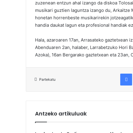
zuzenean entzun ahal izango da diskoa Tolosa
musikari guztien laguntza izango du, Arkaitze Mi
honetan horrenbeste musikarirekin jotzeagatik;
handia daukat lagun eta profesional handiak ez
Hala, azaroaren 17an, Arrasateko gaztetxean i
Abenduaren 2an, halaber, Larrabetzuko Hori B
Azoka), 16an Bergarako gaztetxean eta 23an, 
Fac
Partekatu
Antzeko artikuluak