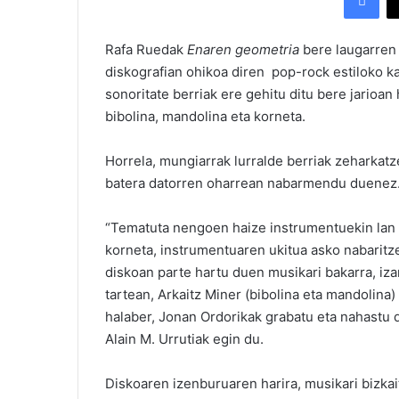
Rafa Ruedak
Enaren geometria
bere laugarren 
diskografian ohikoa diren pop-rock estiloko kan
sonoritate berriak ere gehitu ditu bere jarioan
bibolina, mandolina eta korneta.
Horrela, mungiarrak lurralde berriak zeharkatz
batera datorren oharrean nabarmendu duenez
“Tematuta nengoen haize instrumentuekin lan e
korneta, instrumentuaren ukitua asko nabaritze
diskoan parte hartu duen musikari bakarra, iz
tartean, Arkaitz Miner (bibolina eta mandolina) 
halaber, Jonan Ordorikak grabatu eta nahastu du
Alain M. Urrutiak egin du.
Diskoaren izenburuaren harira, musikari bizkai