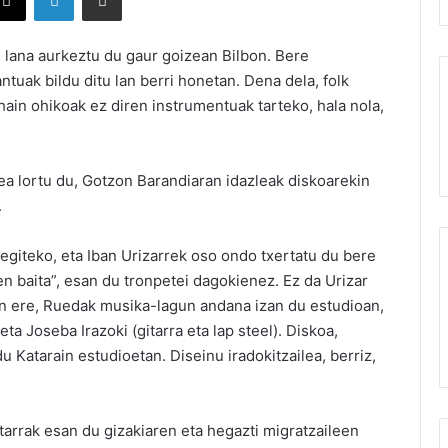
lana aurkeztu du gaur goizean Bilbon. Bere
tuak bildu ditu lan berri honetan. Dena dela, folk
 hain ohikoak ez diren instrumentuak tarteko, hala nola,
ea lortu du, Gotzon Barandiaran idazleak diskoarekin
.
giteko, eta Iban Urizarrek oso ondo txertatu du bere
n baita”, esan du tronpetei dagokienez. Ez da Urizar
an ere, Ruedak musika-lagun andana izan du estudioan,
eta Joseba Irazoki (gitarra eta lap steel). Diskoa,
 Katarain estudioetan. Diseinu iradokitzailea, berriz,
tarrak esan du gizakiaren eta hegazti migratzaileen