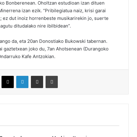
ko Bonberenean. Oholtzan estudioan izan dituen
nerrena izan ezik. “Pribilegiatua naiz, krisi garai
 ez dut inoiz horrenbeste musikarirekin jo, suerte
agutu ditudalako nire ibilbidean”.
zango da, eta 20an Donostiako Bukowski tabernan.
ai gaztetxean joko du, 7an Ahotsenean (Durangoko
Ondarruko Kafe Antzokian.
ebook
X
LinkedIn
Partekatu e-posta bidez
Inprimatu