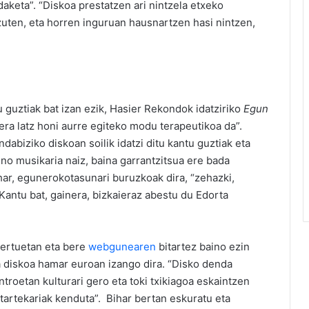
aketa”. “Diskoa prestatzen ari nintzela etxeko
 zuten, eta horren inguruan hausnartzen hasi nintzen,
u guztiak bat izan ezik, Hasier Rekondok idatziriko
Egun
era latz honi aurre egiteko modu terapeutikoa da”.
abiziko diskoan soilik idatzi ditu kantu guztiak eta
ino musikaria naiz, baina garrantzitsua ere bada
har, egunerokotasunari buruzkoak dira, “zehazki,
 Kantu bat, gainera, bizkaieraz abestu du Edorta
ertuetan eta bere
webgunearen
bitartez baino ezin
a diskoa hamar euroan izango dira. “Disko denda
roetan kulturari gero eta toki txikiagoa eskaintzen
itartekariak kenduta”. Bihar bertan eskuratu eta