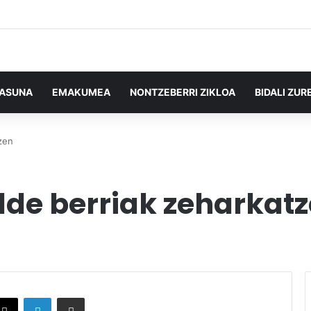
TASUNA
EMAKUMEA
NONTZEBERRI ZIKLOA
BIDALI ZUR
zen
lde berriak zeharkat
X
LinkedIn
Partekatu e-posta bidez