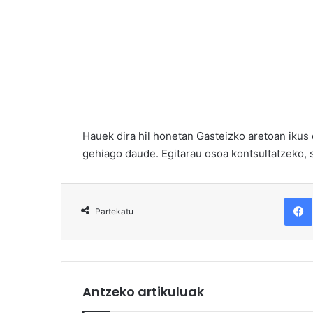
Hauek dira hil honetan Gasteizko aretoan ikus 
gehiago daude. Egitarau osoa kontsultatzeko, 
F
Partekatu
Antzeko artikuluak