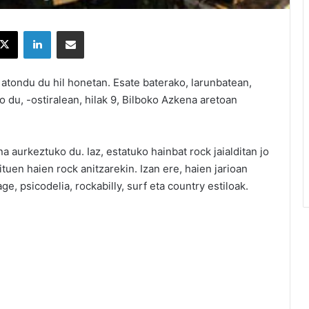
X
LinkedIn
Partekatu e-posta bidez
atondu du hil honetan. Esate baterako, larunbatean,
 du, -ostiralean, hilak 9, Bilboko Azkena aretoan
a aurkeztuko du. Iaz, estatuko hainbat rock jaialditan jo
tuen haien rock anitzarekin. Izan ere, haien jarioan
e, psicodelia, rockabilly, surf eta country estiloak.