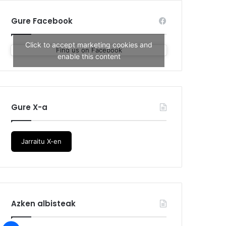
Gure Facebook
Click to accept marketing cookies and
Find us on Facebook
enable this content
Gure X-a
Jarraitu X-en
Azken albisteak