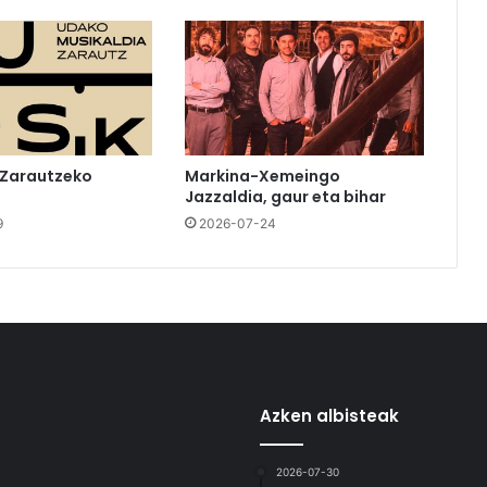
 Zarautzeko
Markina-Xemeingo
Jazzaldia, gaur eta bihar
9
2026-07-24
Azken albisteak
2026-07-30