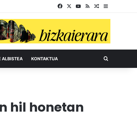
Facebook
X
YouTube
RSS
Ausazko artikul
Sidebar
Bilatu honel
E ALBISTEA
KONTAKTUA
 hil honetan