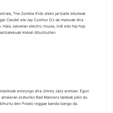
tirala, The Zombie Kids disko jartzaile bikoteak
Edgar Candel eta Jay Cumhur DJ-ak maisuak dira
 Hala, saioetan electro, house, indi edo hip hop
ntzalekuak kiskali dituzituzten.
r klasikoak entzungo dira Jimmy Jazz aretoan. Egun
 amaieran eraturiko Bad Manners taldeak joko du.
 bihurtu den Potato reggae banda izango da.