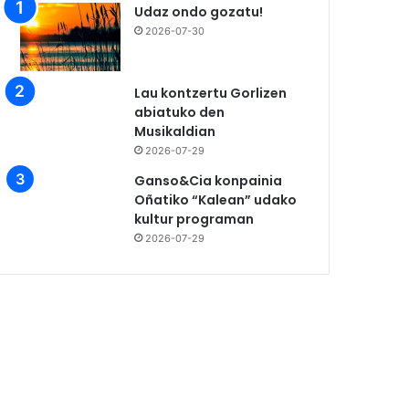
Udaz ondo gozatu!
2026-07-30
Lau kontzertu Gorlizen
abiatuko den
Musikaldian
2026-07-29
Ganso&Cia konpainia
Oñatiko “Kalean” udako
kultur programan
2026-07-29