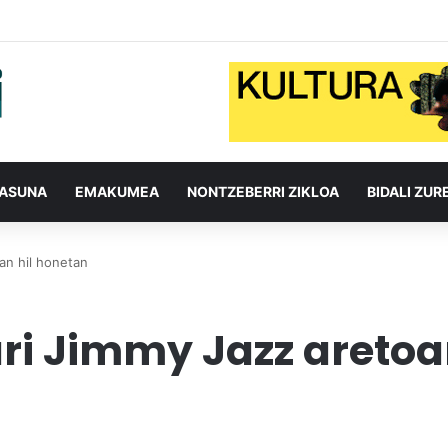
TASUNA
EMAKUMEA
NONTZEBERRI ZIKLOA
BIDALI ZUR
an hil honetan
i Jimmy Jazz aretoan