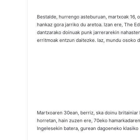
Bestalde, hurrengo asteburuan, martxoak 16, os
hankaz gora jarriko du aretoa. Izan ere, The 
dantzarako doinuak punk jarrerarekin nahasten.
erritmoak entzun daitezke. Iaz, mundu osoko da
Martxoaren 30ean, berriz, ska doinu britainia
horretan, hain zuzen ere, 70eko hamarkadaren
Ingelesekin batera, gurean dagoeneko klasiko