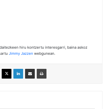
daitezkeen hiru kontzertu interesgarri, baina askoz
sartu
Jimmy Jazzen
webgunean.
acebook
X
LinkedIn
Partekatu e-posta bidez
Inprimatu