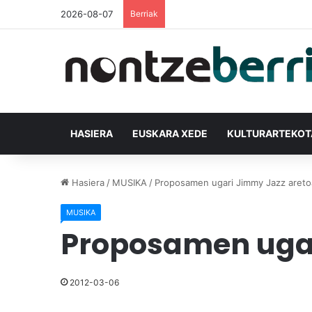
2026-08-07
Berriak
HASIERA
EUSKARA XEDE
KULTURARTEKO
Hasiera
/
MUSIKA
/
Proposamen ugari Jimmy Jazz areto
MUSIKA
Proposamen ugar
2012-03-06