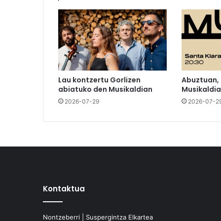
Lau kontzertu Gorlizen
Abuztuan,
abiatuko den Musikaldian
Musikaldia
2026-07-29
2026-07-2
Kontaktua
Nontzeberri | Suspergintza Elkartea