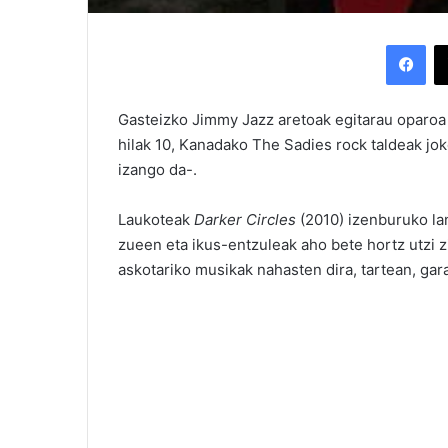
Facebook
Gasteizko Jimmy Jazz aretoak egitarau oparoa 
hilak 10, Kanadako The Sadies rock taldeak joko
izango da-.
Laukoteak
Darker Circles
(2010) izenburuko lan
zueen eta ikus-entzuleak aho bete hortz utzi zi
askotariko musikak nahasten dira, tartean, garag