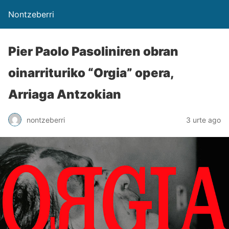
Nontzeberri
Pier Paolo Pasoliniren obran
oinarrituriko “Orgia” opera,
Arriaga Antzokian
nontzeberri
3 urte ago