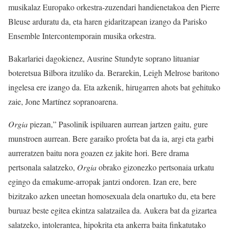
musikalaz Europako orkestra-zuzendari handienetakoa den Pierre
Bleuse arduratu da, eta haren gidaritzapean izango da Parisko
Ensemble Intercontemporain musika orkestra.
Bakarlariei dagokienez, Ausrine Stundyte soprano lituaniar
boteretsua Bilbora itzuliko da. Berarekin, Leigh Melrose baritono
ingelesa ere izango da. Eta azkenik, hirugarren ahots bat gehituko
zaie, Jone Martínez sopranoarena.
Orgia
piezan,” Pasolinik ispiluaren aurrean jartzen gaitu, gure
munstroen aurrean. Bere garaiko profeta bat da ia, argi eta garbi
aurreratzen baitu nora goazen ez jakite hori. Bere drama
pertsonala salatzeko,
Orgia
obrako gizonezko pertsonaia urkatu
egingo da emakume-arropak jantzi ondoren. Izan ere, bere
bizitzako azken uneetan homosexuala dela onartuko du, eta bere
buruaz beste egitea ekintza salatzailea da. Aukera bat da gizartea
salatzeko, intolerantea, hipokrita eta ankerra baita finkatutako