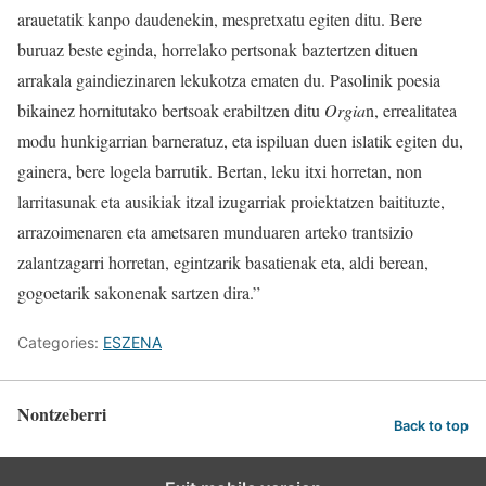
arauetatik kanpo daudenekin, mespretxatu egiten ditu. Bere
buruaz beste eginda, horrelako pertsonak baztertzen dituen
arrakala gaindiezinaren lekukotza ematen du. Pasolinik poesia
bikainez hornitutako bertsoak erabiltzen ditu
Orgia
n, errealitatea
modu hunkigarrian barneratuz, eta ispiluan duen islatik egiten du,
gainera, bere logela barrutik. Bertan, leku itxi horretan, non
larritasunak eta ausikiak itzal izugarriak proiektatzen baitituzte,
arrazoimenaren eta ametsaren munduaren arteko trantsizio
zalantzagarri horretan, egintzarik basatienak eta, aldi berean,
gogoetarik sakonenak sartzen dira.”
Categories:
ESZENA
Nontzeberri
Back to top