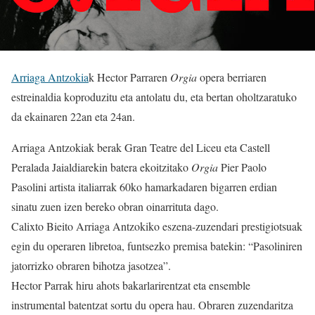
Arriaga Antzokia
k Hector Parraren
Orgia
opera berriaren
estreinaldia koproduzitu eta antolatu du, eta bertan oholtzaratuko
da ekainaren 22an eta 24an.
Arriaga Antzokiak berak Gran Teatre del Liceu eta Castell
Peralada Jaialdiarekin batera ekoitzitako
Orgia
Pier Paolo
Pasolini artista italiarrak 60ko hamarkadaren bigarren erdian
sinatu zuen izen bereko obran oinarrituta dago.
Calixto Bieito Arriaga Antzokiko eszena-zuzendari prestigiotsuak
egin du operaren libretoa, funtsezko premisa batekin: “Pasoliniren
jatorrizko obraren bihotza jasotzea”.
Hector Parrak hiru ahots bakarlarirentzat eta ensemble
instrumental batentzat sortu du opera hau. Obraren zuzendaritza