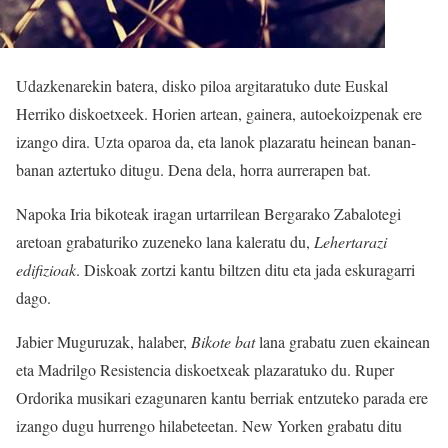
Udazkenarekin batera, disko piloa argitaratuko dute Euskal
Herriko diskoetxeek. Horien artean, gainera, autoekoizpenak ere
izango dira. Uzta oparoa da, eta lanok plazaratu heinean banan-
banan aztertuko ditugu. Dena dela, horra aurrerapen bat.
Napoka Iria bikoteak iragan urtarrilean Bergarako Zabalotegi
aretoan grabaturiko zuzeneko lana kaleratu du,
Lehertarazi
edifizioak
. Diskoak zortzi kantu biltzen ditu eta jada eskuragarri
dago.
Jabier Muguruzak, halaber,
Bikote bat
lana grabatu zuen ekainean
eta Madrilgo Resistencia diskoetxeak plazaratuko du. Ruper
Ordorika musikari ezagunaren kantu berriak entzuteko parada ere
izango dugu hurrengo hilabeteetan. New Yorken grabatu ditu