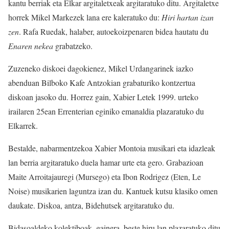
kantu berriak eta Elkar argitaletxeak argitaratuko ditu. Argitaletxe
horrek Mikel Markezek lana ere kaleratuko du:
Hiri hartan izan
zen
. Rafa Ruedak, halaber, autoekoizpenaren bidea hautatu du
Enaren nekea
grabatzeko.
Zuzeneko diskoei dagokienez, Mikel Urdangarinek iazko
abenduan Bilboko Kafe Antzokian grabaturiko kontzertua
diskoan jasoko du. Horrez gain, Xabier Letek 1999. urteko
irailaren 25ean Errenterian eginiko emanaldia plazaratuko du
Elkarrek.
Bestalde, nabarmentzekoa Xabier Montoia musikari eta idazleak
lan berria argitaratuko duela hamar urte eta gero. Grabazioan
Maite Arroitajauregi (Mursego) eta Ibon Rodrigez (Eten, Le
Noise) musikarien laguntza izan du. Kantuek kutsu klasiko omen
daukate. Diskoa, antza, Bidehutsek argitaratuko du.
Bidasoaldeko kolektiboak, gainera, beste hiru lan plazaratuko ditu