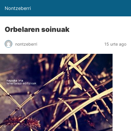
Nontzeberri
Orbelaren soinuak
nontzeberri
15 urte ago