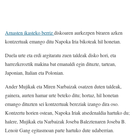
Arnasten ikasteko berriz
diskoaren aurkezpen biraren azken
kontzertuak emango ditu Napoka Iria bikoteak hil honetan.
Duela urte eta erdi argitaratu zuen taldeak disko hori, eta
harrezkeroztik makina bat emanaldi egin dituzte, tartean,
Japonian, Italian eta Polonian.
Ander Mujikak eta Miren Narbaizak osatzen duten taldeak,
gainera, aurten hamar urte beteko ditu; hortaz, hil honetan
emango dituzten sei kontzertuak bereziak izango dira oso.
Kontzertu horien ostean, Napoka Iriak atsedenaldia hartuko du;
halere, Mujikak eta Narbaizak Joseba Baleztenaren Joseba B.
Lenoir Gang egitasmoan parte hartuko dute udaberrian.