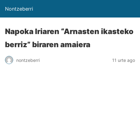
Nontzeberri
Napoka Iriaren “Arnasten ikasteko
berriz” biraren amaiera
nontzeberri
11 urte ago