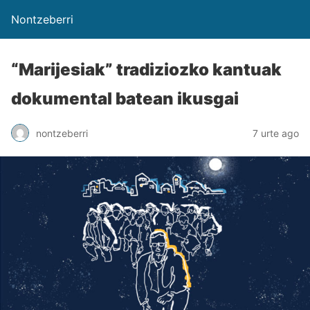
Nontzeberri
“Marijesiak” tradiziozko kantuak
dokumental batean ikusgai
nontzeberri
7 urte ago