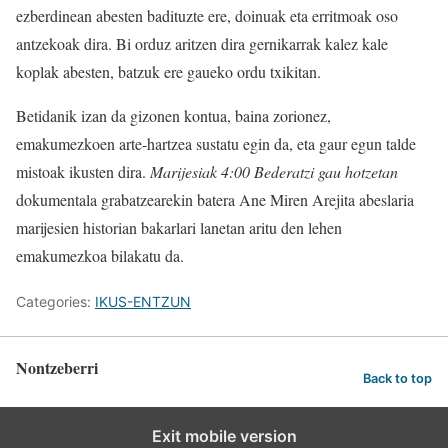
ezberdinean abesten badituzte ere, doinuak eta erritmoak oso
antzekoak dira. Bi orduz aritzen dira gernikarrak kalez kale
koplak abesten, batzuk ere gaueko ordu txikitan.
Betidanik izan da gizonen kontua, baina zorionez,
emakumezkoen arte-hartzea sustatu egin da, eta gaur egun talde
mistoak ikusten dira.
Marijesiak 4:00 Bederatzi gau hotzetan
dokumentala grabatzearekin batera Ane Miren Arejita abeslaria
marijesien historian bakarlari lanetan aritu den lehen
emakumezkoa bilakatu da.
Categories:
IKUS-ENTZUN
Nontzeberri
Back to top
Exit mobile version