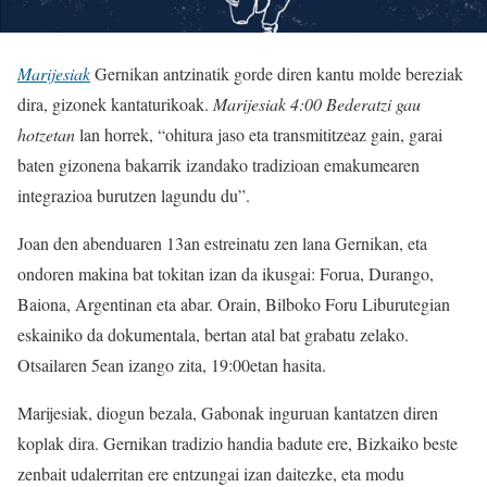
Marijesiak
Gernikan antzinatik gorde diren kantu molde bereziak
dira, gizonek kantaturikoak.
Marijesiak 4:00 Bederatzi gau
hotzetan
lan horrek, “ohitura jaso eta transmititzeaz gain, garai
baten gizonena bakarrik izandako tradizioan emakumearen
integrazioa burutzen lagundu du”.
Joan den abenduaren 13an estreinatu zen lana Gernikan, eta
ondoren makina bat tokitan izan da ikusgai: Forua, Durango,
Baiona, Argentinan eta abar. Orain, Bilboko Foru Liburutegian
eskainiko da dokumentala, bertan atal bat grabatu zelako.
Otsailaren 5ean izango zita, 19:00etan hasita.
Marijesiak, diogun bezala, Gabonak inguruan kantatzen diren
koplak dira. Gernikan tradizio handia badute ere, Bizkaiko beste
zenbait udalerritan ere entzungai izan daitezke, eta modu