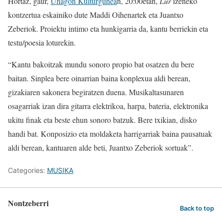
Hortaz, gaur,
Uhagon Kulturgunea
n, 20:00etan,
Lur
izeneko
kontzertua eskainiko dute Maddi Oihenartek eta Juantxo
Zeberiok. Proiektu intimo eta hunkigarria da, kantu berriekin eta
testu/poesia loturekin.
“Kantu bakoitzak mundu sonoro propio bat osatzen du bere
baitan. Sinplea bere oinarrian baina konplexua aldi berean,
gizakiaren sakonera begiratzen duena. Musikaltasunaren
osagarriak izan dira gitarra elektrikoa, harpa, bateria, elektronika
ukitu finak eta beste ehun sonoro batzuk. Bere txikian, disko
handi bat. Konposizio eta moldaketa harrigarriak baina pausatuak
aldi berean, kantuaren alde beti, Juantxo Zeberiok sortuak”.
Categories:
MUSIKA
Nontzeberri
Back to top