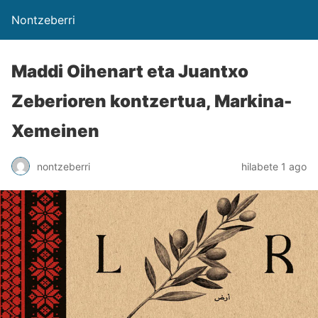
Nontzeberri
Maddi Oihenart eta Juantxo
Zeberioren kontzertua, Markina-
Xemeinen
nontzeberri
hilabete 1 ago