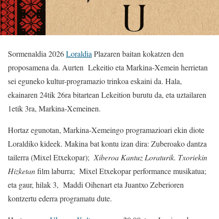
Sormenaldia 2026
Loraldia
Plazaren baitan kokatzen den
proposamena da. Aurten Lekeitio eta Markina-Xemein herrietan
sei eguneko kultur-programazio trinkoa eskaini da. Hala,
ekainaren 24tik 26ra bitartean Lekeition burutu da, eta uztailaren
1etik 3ra, Markina-Xemeinen.
Hortaz egunotan, Markina-Xemeingo programazioari ekin diote
Loraldiko kideek. Makina bat kontu izan dira: Zuberoako dantza
tailerra (Mixel Etxekopar);
Xiberoa Kantuz Loraturik. Txoriekin
Hizketan
film laburra; Mixel Etxekopar performance musikatua;
eta gaur, hilak 3, Maddi Oihenart eta Juantxo Zeberioren
kontzertu ederra programatu dute.